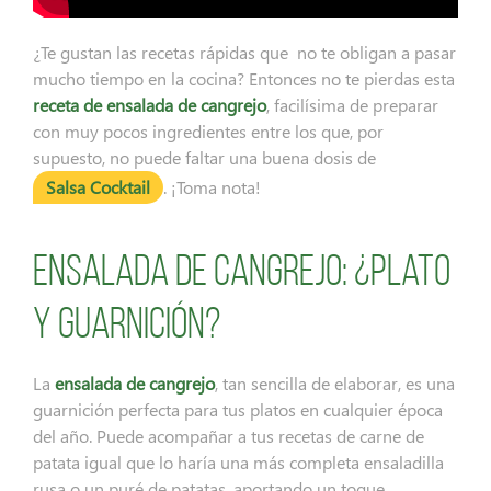
¿Te gustan las recetas rápidas que no te obligan a pasar
mucho tiempo en la cocina? Entonces no te pierdas esta
receta de ensalada de cangrejo
, facilísima de preparar
con muy pocos ingredientes entre los que, por
supuesto, no puede faltar una buena dosis de
Salsa Cocktail
. ¡Toma nota!
Ensalada de cangrejo: ¿plato
y guarnición?
La
ensalada de cangrejo
, tan sencilla de elaborar, es una
guarnición perfecta para tus platos en cualquier época
del año. Puede acompañar a tus recetas de carne de
patata igual que lo haría una más completa ensaladilla
rusa o un puré de patatas, aportando un toque