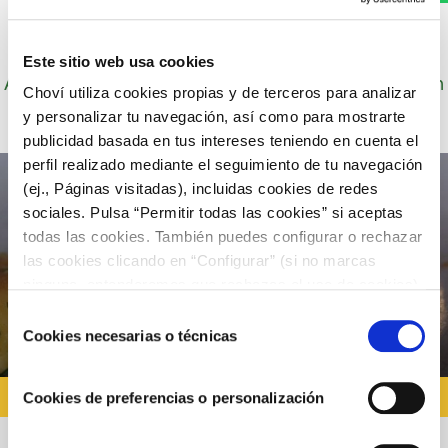
Este sitio web usa cookies
Autor: Cocineros de Choví, expertos en recetas con
Choví utiliza cookies propias y de terceros para analizar
salsas para el disfrute.
y personalizar tu navegación, así como para mostrarte
publicidad basada en tus intereses teniendo en cuenta el
perfil realizado mediante el seguimiento de tu navegación
(ej., Páginas visitadas), incluidas cookies de redes
sociales. Pulsa “Permitir todas las cookies” si aceptas
todas las cookies. También puedes configurar o rechazar
las cookies clicando en “Configurar” (si no marcas
ninguna, entenderemos que rechazas el uso de cookies)
u obtener más información en nuestra
POLÍTICA DE
Selección
COOKIES
.
Cookies necesarias o técnicas
de
consentimiento
RECETAS CON CARNE
Cookies de preferencias o personalización