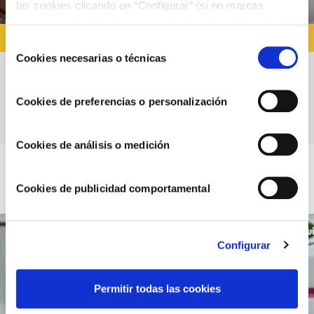
las cookies clicando en “Configurar” (si no marcas
ninguna, entenderemos que rechazas el uso de cookies)
RECETAS CON AJONESA
u obtener más información en nuestra
POLÍTICA DE
Selección
COOKIES
.
Cookies necesarias o técnicas
de
consentimiento
Tartar de Atún con salsa Ajonesa, trufa,
Cookies de preferencias o personalización
aguacate, cebolleta, tajín y lima
Cookies de análisis o medición
Cookies de publicidad comportamental
Configurar
Permitir todas las cookies