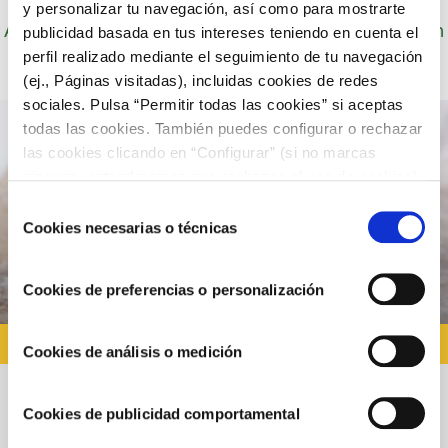
y personalizar tu navegación, así como para mostrarte
Autor: Cocineros de Choví, expertos en recetas con
publicidad basada en tus intereses teniendo en cuenta el
salsas para el disfrute.
perfil realizado mediante el seguimiento de tu navegación
(ej., Páginas visitadas), incluidas cookies de redes
sociales. Pulsa “Permitir todas las cookies” si aceptas
todas las cookies. También puedes configurar o rechazar
las cookies clicando en “Configurar” (si no marcas
ninguna, entenderemos que rechazas el uso de cookies)
u obtener más información en nuestra
POLÍTICA DE
Selección
COOKIES
.
Cookies necesarias o técnicas
de
consentimiento
Cookies de preferencias o personalización
RECETAS CON ALIOLI
Cookies de análisis o medición
Cookies de publicidad comportamental
Bizcocho de alioli con dulce de boniato y