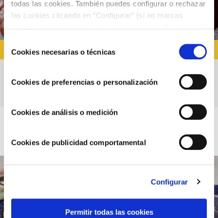
todas las cookies. También puedes configurar o rechazar
las cookies clicando en “Configurar” (si no marcas
ninguna, entenderemos que rechazas el uso de cookies)
u obtener más información en nuestra
POLÍTICA DE
Selección
RECETAS CON CARNE
COOKIES
.
Cookies necesarias o técnicas
de
consentimiento
Cookies de preferencias o personalización
Chorizos a la sidra con salsa argentina
Cookies de análisis o medición
Cookies de publicidad comportamental
Configurar
Permitir todas las cookies