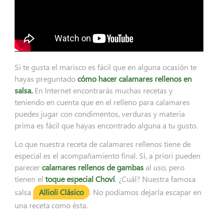
Si te gusta el marisco es fácil que en alguna ocasión te
hayas preguntado
cómo hacer calamares rellenos en
salsa.
En Internet encontrarás muchas recetas y
teniendo en cuenta que en el relleno para calamares
puedes jugar con condimentos, verduras y materia
prima es fácil que hayas encontrado alguna a tu gusto.
Lo que nuestra receta de calamares rellenos tiene de
especial es el acompañamiento final. Sí, a priori pueden
parecer
calamares rellenos de gambas
al uso, pero
tienen el
toque especial Choví
. ¿Cuál? Nuestra famosa
salsa
Allioli Clásico
. No podíamos dejarla escapar en
una receta como ésta.