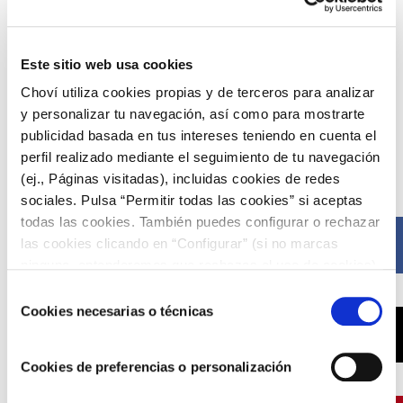
USER REVIEW
4.5
(
2
votes)
Este sitio web usa cookies
Choví utiliza cookies propias y de terceros para analizar
y personalizar tu navegación, así como para mostrarte
publicidad basada en tus intereses teniendo en cuenta el
Compártelo ahora
perfil realizado mediante el seguimiento de tu navegación
(ej., Páginas visitadas), incluidas cookies de redes
sociales. Pulsa “Permitir todas las cookies” si aceptas
todas las cookies. También puedes configurar o rechazar
Facebook
las cookies clicando en “Configurar” (si no marcas
ninguna, entenderemos que rechazas el uso de cookies)
u obtener más información en nuestra
POLÍTICA DE
Selección
COOKIES
.
Cookies necesarias o técnicas
de
X
consentimiento
Cookies de preferencias o personalización