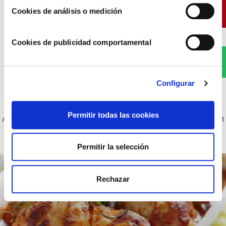
Pinterest
Cookies de análisis o medición
Cookies de publicidad comportamental
WhatsApp
Configurar
Autor: Cocineros de Choví, expertos en recetas con
Permitir todas las cookies
salsas para el disfrute.
Permitir la selección
Rechazar