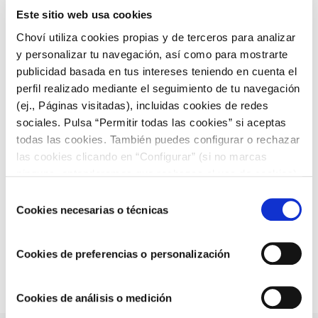
Este sitio web usa cookies
Choví utiliza cookies propias y de terceros para analizar
y personalizar tu navegación, así como para mostrarte
publicidad basada en tus intereses teniendo en cuenta el
perfil realizado mediante el seguimiento de tu navegación
(ej., Páginas visitadas), incluidas cookies de redes
sociales. Pulsa “Permitir todas las cookies” si aceptas
todas las cookies. También puedes configurar o rechazar
QUÉ COMER HOY
las cookies clicando en “Configurar” (si no marcas
ninguna, entenderemos que rechazas el uso de cookies)
u obtener más información en nuestra
POLÍTICA DE
Selección
Ensalada de quinoa con Salsa Yogur: una opción
COOKIES
.
Cookies necesarias o técnicas
de
saludable para cuidarte
consentimiento
Cookies de preferencias o personalización
Cookies de análisis o medición