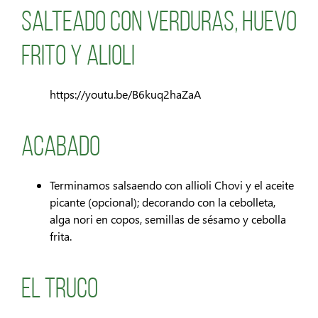
salteado con verduras, Huevo
frito y Alioli
https://youtu.be/B6kuq2haZaA
Acabado
Terminamos salsaendo con allioli Chovi y el aceite
picante (opcional); decorando con la cebolleta,
alga nori en copos, semillas de sésamo y cebolla
frita.
El Truco