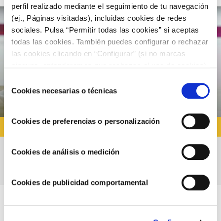
perfil realizado mediante el seguimiento de tu navegación
(ej., Páginas visitadas), incluidas cookies de redes
sociales. Pulsa “Permitir todas las cookies” si aceptas
todas las cookies. También puedes configurar o rechazar
las cookies clicando en “Configurar” (si no marcas
ninguna, entenderemos que rechazas el uso de cookies)
u obtener más información en nuestra
POLÍTICA DE
Selección
COOKIES
.
Cookies necesarias o técnicas
de
consentimiento
Cookies de preferencias o personalización
RECETAS CON ALIOLI
Cookies de análisis o medición
Receta de patatas con salsa deluxe
Cookies de publicidad comportamental