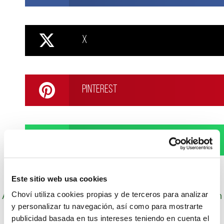
X
Pinterest
WhatsApp
Este sitio web usa cookies
Autor: Cocineros de Choví, expertos en recetas con
Choví utiliza cookies propias y de terceros para analizar
salsas para el disfrute.
y personalizar tu navegación, así como para mostrarte
publicidad basada en tus intereses teniendo en cuenta el