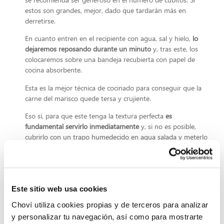
estos son grandes, mejor, dado que tardarán más en
derretirse.
En cuanto entren en el recipiente con agua, sal y hielo,
lo
dejaremos reposando durante un minuto
y, tras este, los
colocaremos sobre una bandeja recubierta con papel de
cocina absorbente.
Esta es la mejor técnica de cocinado para conseguir que la
carne del marisco quede tersa y crujiente.
Eso sí, para que este tenga la textura perfecta
es
fundamental servirlo inmediatamente
y, si no es posible,
cubrirlo con un trapo humedecido en agua salada y meterlo
en la nevera durante no más de una hora.
En el caso de que este sea tu caso,
recuerda sacarlo entre
dos y cinco minutos antes de consumirlo para que la pieza
se atempere.
Este sitio web usa cookies
Esperamos que esta información y estos consejos os sirvan
Choví utiliza cookies propias y de terceros para analizar
para sacar el máximo partido a las piezas de marisco y
y personalizar tu navegación, así como para mostrarte