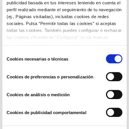
conseguir resultados de restaurante en casa. Puedes
publicidad basada en tus intereses teniendo en cuenta el
empezar a probar con algunas de nuestras recetas como la
perfil realizado mediante el seguimiento de tu navegación
paella de marisco
o el
pastel de marisco y pescado
.
(ej., Páginas visitadas), incluidas cookies de redes
sociales. Pulsa “Permitir todas las cookies” si aceptas
Si la primera vez no consigues que te quede perfecto, no te
preocupes. Conforme vayas practicando irás mejorándolo.
todas las cookies. También puedes configurar o rechazar
las cookies clicando en “Configurar” (si no marcas
ninguna, entenderemos que rechazas el uso de cookies)
u obtener más información en nuestra
POLÍTICA DE
Selección
COOKIES
.
Cookies necesarias o técnicas
de
consentimiento
Cookies de preferencias o personalización
Cookies de análisis o medición
Cookies de publicidad comportamental