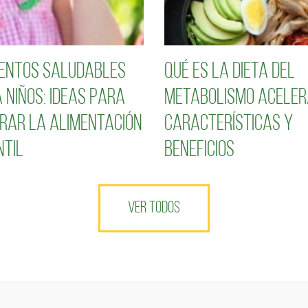
entos saludables
Qué es la dieta del
 niños: Ideas para
metabolismo aceler
rar la alimentación
características y
ntil
beneficios
VER TODOS