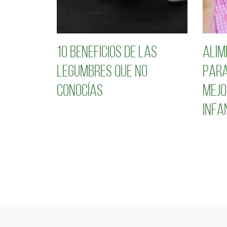
10 Beneficios de las
Alim
legumbres que no
para
conocías
mejo
infa