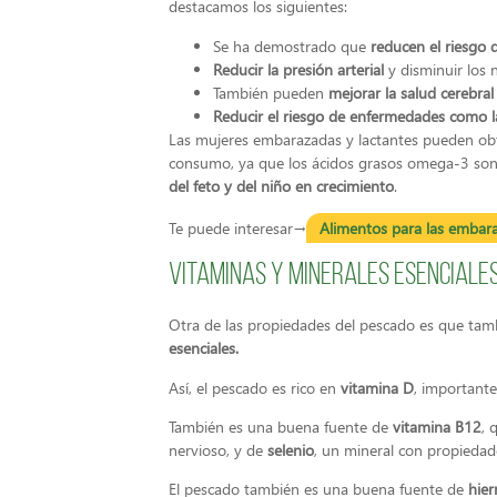
destacamos los siguientes:
Se ha demostrado que
reducen el riesgo 
Reducir la presión arterial
y disminuir los n
También pueden
mejorar la salud cerebral
Reducir el riesgo de enfermedades como 
Las mujeres embarazadas y lactantes pueden ob
consumo, ya que los ácidos grasos omega-3 so
del feto y del niño en crecimiento
.
Te puede interesar→
Alimentos para las embar
Vitaminas y minerales esenciale
Otra de las propiedades del pescado es que tam
esenciales.
Así, el pescado es rico en
vitamina D
, importante
También es una buena fuente de
vitamina B12
, 
nervioso, y de
selenio
, un mineral con propiedad
El pescado también es una buena fuente de
hier