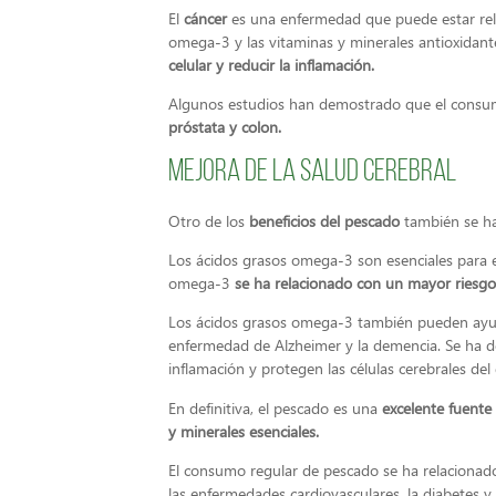
El
cáncer
es una enfermedad que puede estar relac
omega-3 y las vitaminas y minerales antioxidan
celular y reducir la inflamación.
Algunos estudios han demostrado que el cons
próstata y colon.
Mejora de la salud cerebral
Otro de los
beneficios del pescado
también se ha
Los ácidos grasos omega-3 son esenciales para el 
omega-3
se ha relacionado con un mayor riesgo
Los ácidos grasos omega-3 también pueden ay
enfermedad de Alzheimer y la demencia. Se ha 
inflamación y protegen las células cerebrales de
En definitiva, el pescado es una
excelente fuente
y minerales esenciales.
El consumo regular de pescado se ha relacionad
las enfermedades cardiovasculares, la diabetes y