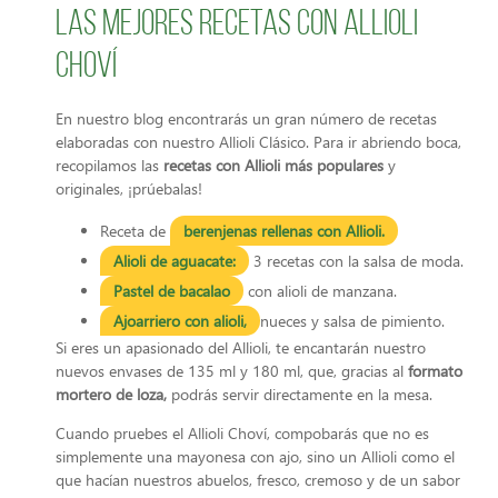
Las mejores recetas con Allioli
Choví
En nuestro blog encontrarás un gran número de recetas
elaboradas con nuestro Allioli Clásico. Para ir abriendo boca,
recopilamos las
recetas con Allioli más populares
y
originales, ¡prúebalas!
Receta de
berenjenas rellenas con Allioli.
Alioli de aguacate:
3 recetas con la salsa de moda.
Pastel de bacalao
con alioli de manzana.
Ajoarriero con alioli,
nueces y salsa de pimiento.
Si eres un apasionado del Allioli, te encantarán nuestro
nuevos envases de 135 ml y 180 ml, que, gracias al
formato
mortero de loza,
podrás servir directamente en la mesa.
Cuando pruebes el Allioli Choví, compobarás que no es
simplemente una mayonesa con ajo, sino un Allioli como el
que hacían nuestros abuelos, fresco, cremoso y de un sabor