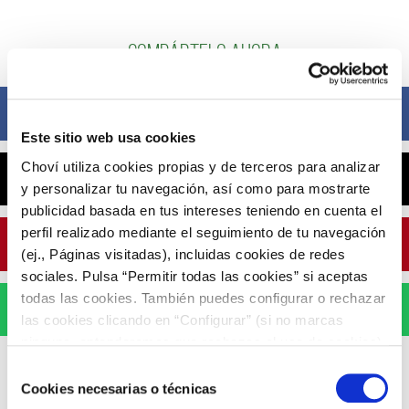
Compártelo ahora
Facebook
Este sitio web usa cookies
Choví utiliza cookies propias y de terceros para analizar
X
y personalizar tu navegación, así como para mostrarte
publicidad basada en tus intereses teniendo en cuenta el
perfil realizado mediante el seguimiento de tu navegación
Pinterest
(ej., Páginas visitadas), incluidas cookies de redes
sociales. Pulsa “Permitir todas las cookies” si aceptas
todas las cookies. También puedes configurar o rechazar
WhatsApp
las cookies clicando en “Configurar” (si no marcas
ninguna, entenderemos que rechazas el uso de cookies)
u obtener más información en nuestra
POLÍTICA DE
Selección
COOKIES
.
Cookies necesarias o técnicas
de