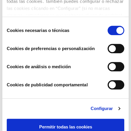
todas las cookies. También puedes configurar o rechazar
las cookies clicando en “Configurar” (si no marcas
ninguna, entenderemos que rechazas el uso de cookies)
u obtener más información en nuestra
POLÍTICA DE
Selección
COOKIES
.
Cookies necesarias o técnicas
de
consentimiento
Seguimos avanzando hacia un modelo de
Cookies de preferencias o personalización
negocio más sostenible y responsable
Cookies de análisis o medición
Cookies de publicidad comportamental
Configurar
Permitir todas las cookies