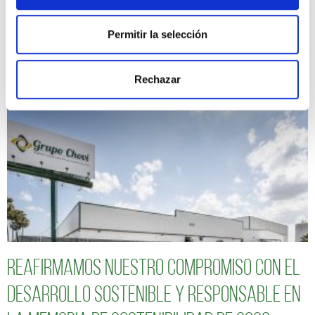
Seguimos avanzando hacia un modelo de
Permitir la selección
negocio más sostenible y responsable
Rechazar
Reafirmamos nuestro compromiso con el
desarrollo sostenible y responsable en