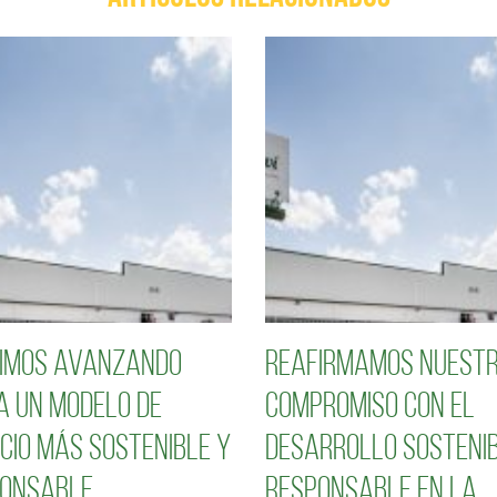
imos avanzando
Reafirmamos nuest
a un modelo de
compromiso con el
cio más sostenible y
desarrollo sostenib
onsable
responsable en la