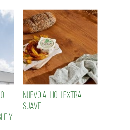
ro
Nuevo Allioli Extra
Suave
le y