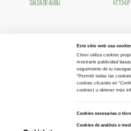
SALSA DE ALIOLI
KETCHUP
Este sitio web usa cookie
CONTACTO
ÁREA 
Choví utiliza cookies prop
mostrarte publicidad basad
ACCEDER
Contactar
seguimiento de tu navegaci
“Permitir todas las cookie
Atención al Consumidor: 902 566 522
cookies clicando en “Conf
Canal de Denuncias
cookies) u obtener más in
Selección
Cookies necesarias o técn
de
consentimiento
Cookies de análisis o med