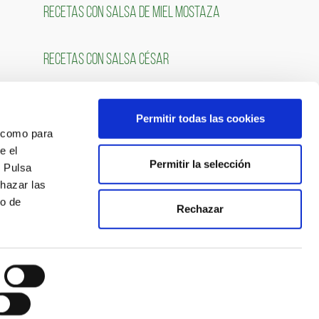
RECETAS CON SALSA DE MIEL MOSTAZA
RECETAS CON SALSA CÉSAR
Permitir todas las cookies
OS
SÍGUENOS
́ como para
e el
Permitir la selección
. Pulsa
chazar las
so de
Rechazar