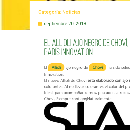
Categoría:
Noticias
septiembre 20, 2018
El Allioli ajo negro de Choví
París Innovation
El
Allioli
ajo negro de
Choví
ha sido sele
Innovation.
El nuevo Allioli de Choví
está elaborado con ajo 
colorantes.
Al no llevar colorantes el color del p
Ideal para acompañar carnes, pescados, arroces,
Choví, Siempre contigo:¡Naturalmente!