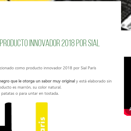
, producto innovador 2018 por Sial
ccionado como producto innovador 2018 por Sial París
negro que le otorga un sabor muy original
y está elaborado sin
roducto es marrón, su color natural.
 patatas o para untar en tostada.