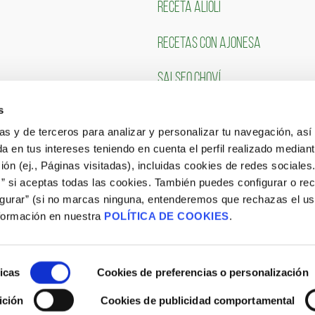
RECETA ALIOLI
RECETAS CON AJONESA
SALSEO CHOVÍ
s
CLIENTES
TRABAJA CON NOSOTR
ias y de terceros para analizar y personalizar tu navegación, asi
a en tus intereses teniendo en cuenta el perfil realizado mediant
Portal de Empleo
ón (ej., Páginas visitadas), incluidas cookies de redes sociales
s” si aceptas todas las cookies. También puedes configurar o re
CONSULTA NUESTRAS OFERTAS
igurar” (si no marcas ninguna, entenderemos que rechazas el u
formación en nuestra
POLÍTICA DE COOKIES
.
icas
Cookies de preferencias o personalización
ición
Cookies de publicidad comportamental
Aviso Legal
|
Política de Cookies
|
Site Map
|
Blog
|