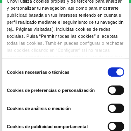
Choví utiliza cookies propias y de terceros para analizar
y personalizar tu navegación, así como para mostrarte
publicidad basada en tus intereses teniendo en cuenta el
perfil realizado mediante el seguimiento de tu navegación
(ej., Páginas visitadas), incluidas cookies de redes
sociales. Pulsa “Permitir todas las cookies” si aceptas
ARTÍCULOS RELACIONADOS
todas las cookies. También puedes configurar o rechazar
las cookies clicando en “Configurar” (si no marcas
ninguna, entenderemos que rechazas el uso de cookies)
u obtener más información en nuestra
POLÍTICA DE
Selección
COOKIES
.
Cookies necesarias o técnicas
de
consentimiento
Cookies de preferencias o personalización
Cookies de análisis o medición
Seguimos avanzando hacia un modelo de
Cookies de publicidad comportamental