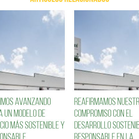
imos avanzando
Reafirmamos nuest
a un modelo de
compromiso con el
cio más sostenible y
desarrollo sostenib
onsable
responsable en la