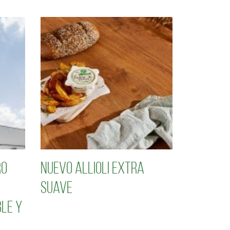
ro
Nuevo Allioli Extra
Suave
le y