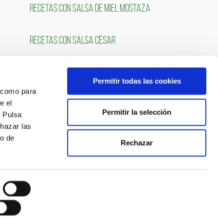
RECETAS CON SALSA DE MIEL MOSTAZA
RECETAS CON SALSA CÉSAR
Permitir todas las cookies
OS
SÍGUENOS
́ como para
e el
Permitir la selección
. Pulsa
chazar las
so de
Rechazar