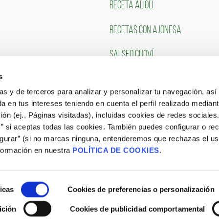
RECETA ALIOLI
RECETAS CON AJONESA
SALSEO CHOVÍ
s
CLIENTES
TRABAJA CON NOSOTR
ias y de terceros para analizar y personalizar tu navegación, asi
a en tus intereses teniendo en cuenta el perfil realizado mediant
Portal de Empleo
ón (ej., Páginas visitadas), incluidas cookies de redes sociales
s” si aceptas todas las cookies. También puedes configurar o re
CONSULTA NUESTRAS OFERTAS
igurar” (si no marcas ninguna, entenderemos que rechazas el u
formación en nuestra
POLÍTICA DE COOKIES
.
icas
Cookies de preferencias o personalización
ición
Cookies de publicidad comportamental
Aviso Legal
|
Política de Cookies
|
Site Map
|
Blog
|