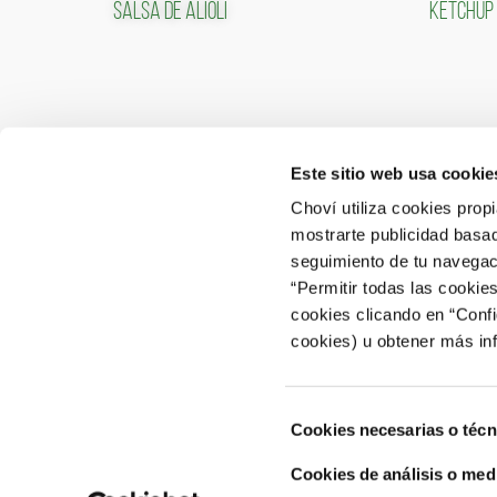
SALSA DE ALIOLI
KETCHUP
Este sitio web usa cookie
CONTACTO
ÁREA 
Choví utiliza cookies prop
mostrarte publicidad basad
ACCEDER
Contactar
seguimiento de tu navegaci
“Permitir todas las cookie
Atención al Consumidor: 902 566 522
cookies clicando en “Conf
Canal de Denuncias
cookies) u obtener más in
Selección
Cookies necesarias o técn
de
consentimiento
Cookies de análisis o med