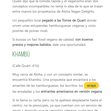
Quien dijo que la comida rápida y el veganismo eran dos
conceptos incompatibles no tenía ni idea de lo que se traían
entre manos los propietarios de Aloha Vegan Delights.
Un pequeñito local
pegado a las Torres de Quart
donde
sirven unas estupendas hamburguesas veganas y unos
postres de primer nivel.
Si buscas un fast food vegano de calidad,
con buenos
precios y mejores batidos
, dale una oportunidad.
Khambú
(Calle Quart, 41b)
Muy cerca de Aloha, y con un concepto similar, se
encuentra Khambú. Una propuesta que encantará a los
amantes de las hamburguesas, los burritos, los
wraps
,
las ensaladas y los
entrantes americanos en versión vegana
.
Si te llama su carta, pero no te apetece desplazarte hasta el
centro, no te preocupes, ya que cuentan con un servicio de
envío a domicilio que te permitirá aderezar cualquiera de