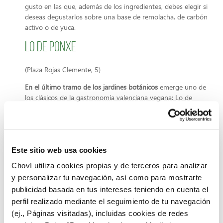
gusto en las que, además de los ingredientes, debes elegir si
deseas degustarlos sobre una base de remolacha, de carbón
activo o de yuca.
Lo de Ponxe
(Plaza Rojas Clemente, 5)
En el último tramo de los jardines botánicos
emerge uno de
los clásicos de la gastronomía valenciana vegana: Lo de
Ponxe.
Un local famoso por sus
económicos menús del día
y por la
simpatía rebosante de su siempre atento personal.
Este sitio web usa cookies
Si te dejas caer por allí y no sabes qué pedir, déjate seducir
Choví utiliza cookies propias y de terceros para analizar
por su
lasaña de espelta con seitán, jengibre y bechamel de
y personalizar tu navegación, así como para mostrarte
ajo negro
o por su riquísimo pastel hindu de lentejas.
publicidad basada en tus intereses teniendo en cuenta el
perfil realizado mediante el seguimiento de tu navegación
Alma Libre Açaí Bar
(ej., Páginas visitadas), incluidas cookies de redes