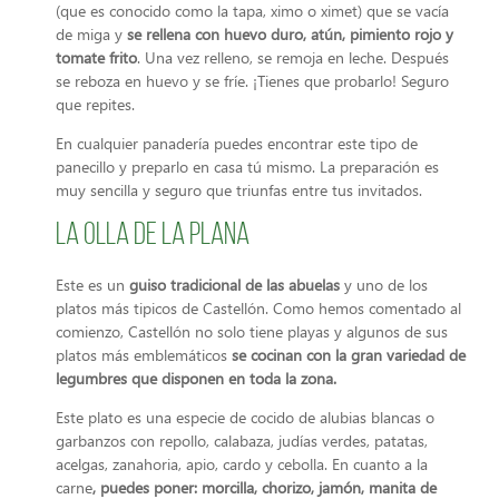
(que es conocido como la tapa, ximo o ximet) que se vacía
de miga y
se rellena con huevo duro, atún, pimiento rojo y
tomate frito
. Una vez relleno, se remoja en leche. Después
se reboza en huevo y se fríe. ¡Tienes que probarlo! Seguro
que repites.
En cualquier panadería puedes encontrar este tipo de
panecillo y preparlo en casa tú mismo. La preparación es
muy sencilla y seguro que triunfas entre tus invitados.
La olla de la Plana
Este es un
guiso tradicional de las abuelas
y uno de los
platos más tipicos de Castellón. Como hemos comentado al
comienzo, Castellón no solo tiene playas y algunos de sus
platos más emblemáticos
se cocinan con la gran variedad de
legumbres que disponen en toda la zona.
Este plato es una especie de cocido de alubias blancas o
garbanzos con repollo, calabaza, judías verdes, patatas,
acelgas, zanahoria, apio, cardo y cebolla. En cuanto a la
carne
, puedes poner: morcilla, chorizo, jamón, manita de