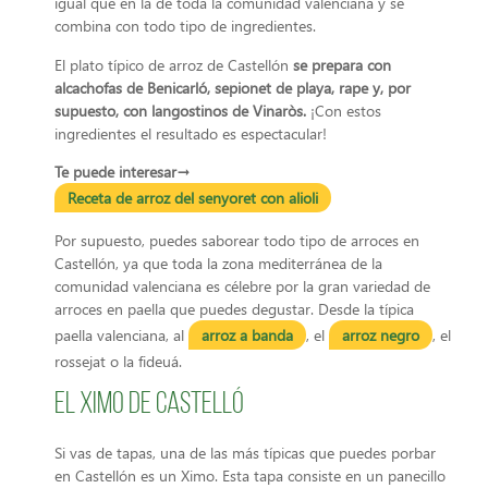
igual que en la de toda la comunidad valenciana y se
combina con todo tipo de ingredientes.
El plato típico de arroz de Castellón
se prepara con
alcachofas de Benicarló, sepionet de playa, rape y, por
supuesto, con langostinos de Vinaròs.
¡Con estos
ingredientes el resultado es espectacular!
Te puede interesar→
Receta de arroz del senyoret con alioli
Por supuesto, puedes saborear todo tipo de arroces en
Castellón, ya que toda la zona mediterránea de la
comunidad valenciana es célebre por la gran variedad de
arroces en paella que puedes degustar. Desde la típica
paella valenciana, al
arroz a banda
, el
arroz negro
, el
rossejat o la fideuá.
El Ximo de Castelló
Si vas de tapas, una de las más típicas que puedes porbar
en Castellón es un Ximo. Esta tapa consiste en un panecillo