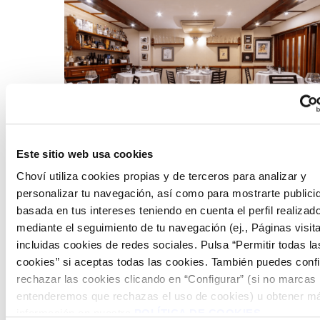
Av. del Port, 13, 12100 Grau de Castelló, Castellón.
Este sitio web usa cookies
https://tascadelpuerto.com/
Choví utiliza cookies propias y de terceros para analizar y
personalizar tu navegación, así como para mostrarte publici
Disfruta del mejor marisco del Mediterráneo en un lugar
basada en tus intereses teniendo en cuenta el perfil realizad
acogedor. La Tasca del Puerto pone a tu disposición
erizos
mediante el seguimiento de tu navegación (ej., Páginas visit
de mar, boquerones de fanal en tempura, chipirones,
gambas marinadas
, ravioli de langostino y carpaccio de
incluidas cookies de redes sociales. Pulsa “Permitir todas la
pulpo. Bajo su lema “
Saborea lo mejor del mar
” en La Tasca
cookies” si aceptas todas las cookies. También puedes confi
del Puerto encontrarás un templo a la tradición, a la
rechazar las cookies clicando en “Configurar” (si no marcas
búsqueda del sabor perfecto y del punto de cocción
entenderemos que rechazas el uso de cookies) u obtener ma
adecuado. Atención llena de detalles y clientes muy
información en nuestra
POLÍTICA DE COOKIES
.
satisfechos.