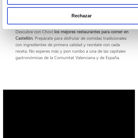
calidad
. Profesionalidad y experiencia que se notan nada
más franquear su puerta y que los ha mantenido a lo largo
de todo este tiempo como uno de los mejores restaurantes
Rechazar
para comer en Castellón.
Descubre con Choví
los mejores restaurantes para comer en
Castellón
. Prepárate para disfrutar de comidas tradicionales
con ingredientes de primera calidad y recréate con cada
receta. No esperes más y pon rumbo a una de las capitales
gastronómicas de la Comunitat Valenciana y de España.