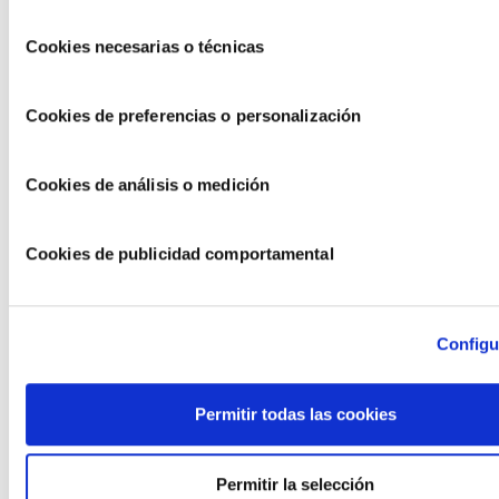
Selección
El Pairal
Cookies necesarias o técnicas
de
consentimiento
Cookies de preferencias o personalización
Cookies de análisis o medición
Cookies de publicidad comportamental
Configu
Carrer del Doctor Fleming, 24, 12005 Castellón. Má
info:
http://restaurantepairal.com/
Permitir todas las cookies
¿Cuánto hace que no pruebas unos buñuelos de
bacalao
?
¿Y
ostras
? ¿Y
erizos
? En El Pairal llevan
más de 30 años
demostrando cómo trabajar con
producto de primera
Permitir la selección