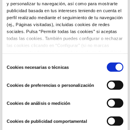
y personalizar tu navegación, así como para mostrarte
publicidad basada en tus intereses teniendo en cuenta el
perfil realizado mediante el seguimiento de tu navegación
(ej., Páginas visitadas), incluidas cookies de redes
sociales. Pulsa “Permitir todas las cookies” si aceptas
todas las cookies. También puedes configurar o rechazar
las cookies clicando en “Configurar” (si no marcas
RECETAS CON AJONESA
ninguna, entenderemos que rechazas el uso de cookies)
u obtener más información en nuestra
POLÍTICA DE
Selección
COOKIES
.
Cookies necesarias o técnicas
de
Baos de pollo con calabaza y Ajonesa Choví
consentimiento
Cookies de preferencias o personalización
Cookies de análisis o medición
Cookies de publicidad comportamental