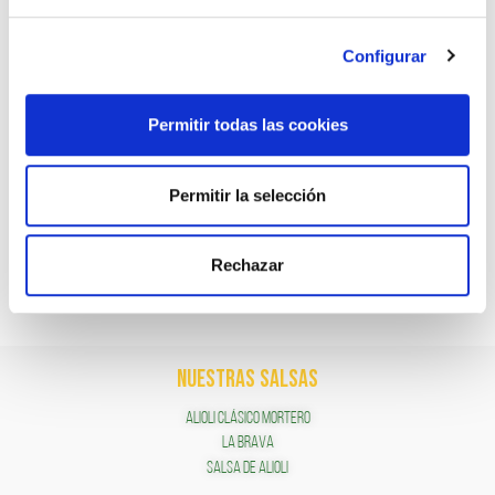
Configurar
RECETAS CON ALIOLI
Permitir todas las cookies
Brocheta de pulpo y calabaza glaseada con
Permitir la selección
Alioli de soja y sésamo
Rechazar
NUESTRAS SALSAS
ALIOLI CLÁSICO MORTERO
LA BRAVA
SALSA DE ALIOLI