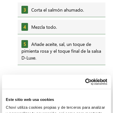
Corta el salmón ahumado.
Mezcla todo.
Añade aceite, sal, un toque de
pimienta rosa y el toque final de la salsa
D-Luxe.
2. Crudités con salsa D-Luxe
Además de ser la clave de cómo hacer patatas deluxe
Este sitio web usa cookies
memorables, la salsa D-Luxe es el aderezo perfecto para
aperitivos como nuggets o tortitas de maíz para
dipear
.
Choví utiliza cookies propias y de terceros para analizar