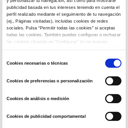
y personalizar tu navegación, así como para mostrarte
Otro aperitivo sencillísimo y muy saludable son las
publicidad basada en tus intereses teniendo en cuenta el
crudités
acompañadas con salsa D-Luxe, ¡toma nota!
perfil realizado mediante el seguimiento de tu navegación
Ingredientes
(ej., Páginas visitadas), incluidas cookies de redes
sociales. Pulsa “Permitir todas las cookies” si aceptas
Zanahoria
todas las cookies. También puedes configurar o rechazar
Calabacín
las cookies clicando en “Configurar” (si no marcas
Pimiento amarillo
ninguna, entenderemos que rechazas el uso de cookies)
Salsa D-Luxe Choví
u obtener más información en nuestra
POLÍTICA DE
Selección
Elaboración
COOKIES
.
Cookies necesarias o técnicas
de
consentimiento
Pela y lava las verduras.
Cookies de preferencias o personalización
Córtalas en bastones.
Cookies de análisis o medición
Sírvelas en un plato acompañadas
Cookies de publicidad comportamental
con la salsa D-Luxe.