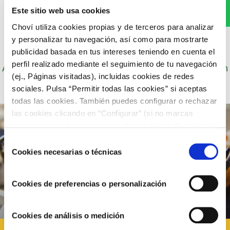
WhatsApp
Este sitio web usa cookies
Choví utiliza cookies propias y de terceros para analizar
y personalizar tu navegación, así como para mostrarte
publicidad basada en tus intereses teniendo en cuenta el
perfil realizado mediante el seguimiento de tu navegación
Autor: Cocineros de Choví, expertos en recetas con
(ej., Páginas visitadas), incluidas cookies de redes
salsas para el disfrute.
sociales. Pulsa “Permitir todas las cookies” si aceptas
todas las cookies. También puedes configurar o rechazar
las cookies clicando en “Configurar” (si no marcas
ninguna, entenderemos que rechazas el uso de cookies)
u obtener más información en nuestra
POLÍTICA DE
Selección
COOKIES
.
Cookies necesarias o técnicas
de
consentimiento
Cookies de preferencias o personalización
Cookies de análisis o medición
RECETAS DE NAVIDAD