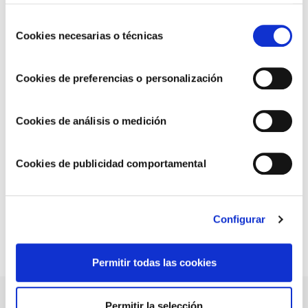
ninguna, entenderemos que rechazas el uso de cookies)
u obtener más información en nuestra
POLÍTICA DE
Selección
COOKIES
.
Cookies necesarias o técnicas
de
consentimiento
Cookies de preferencias o personalización
RECETAS DE NAVIDAD
Cookies de análisis o medición
Cookies de publicidad comportamental
Mejillones en salsa brava: el entrante navideño
perfecto
Configurar
Permitir todas las cookies
NUESTRAS SALSAS
Permitir la selección