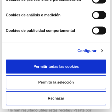
Lechuga variada (escarola, lechuga iceberg,
canónigos, etc.)
Taquitos de pavo o pollo (350 gramos)
Cookies de análisis o medición
Tomates cherry (al gusto)
Nueces (un puñado)
Cookies de publicidad comportamental
Aceite de oliva
Sal
Vinagre de Módena
Configurar
Elaboración
Permitir todas las cookies
Para esta receta conviene cortar la manzana en
medias
rodajas finas
o en pequeños dados del mismo tamaño
Permitir la selección
de los taquitos de pavo o pollo. Otra opción es aderezar
esta ensalada tropical con unas
cucharaditas de miel
o
Rechazar
con una vinagreta casera.
¿Te han resultado útiles estas recetas? Pásate por