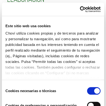
Para esta receta conviene cortar la fruta en trozos
menudos, así como el queso fresco en dados. Para el
aderezo le va perfecta la salsa yogur ya que es una salsa
Este sitio web usa cookies
fresca,
sin conservantes
, suave y cremosa, elaborada
Choví utiliza cookies propias y de terceros para analizar
con nata y yogur y
un toque de hierbas
que le viene
y personalizar tu navegación, así como para mostrarte
estupendo a esta receta tropical.
publicidad basada en tus intereses teniendo en cuenta el
perfil realizado mediante el seguimiento de tu navegación
Receta de ensalada tropical:
(ej., Páginas visitadas), incluidas cookies de redes
sociales. Pulsa “Permitir todas las cookies” si aceptas
manzana y pavo
todas las cookies. También puedes configurar o rechazar
las cookies clicando en “Configurar” (si no marcas
ninguna, entenderemos que rechazas el uso de cookies)
u obtener más información en nuestra
POLÍTICA DE
Selección
Ingredientes
COOKIES
.
Cookies necesarias o técnicas
de
consentimiento
Manzana (1 unidad)
Cookies de preferencias o personalización