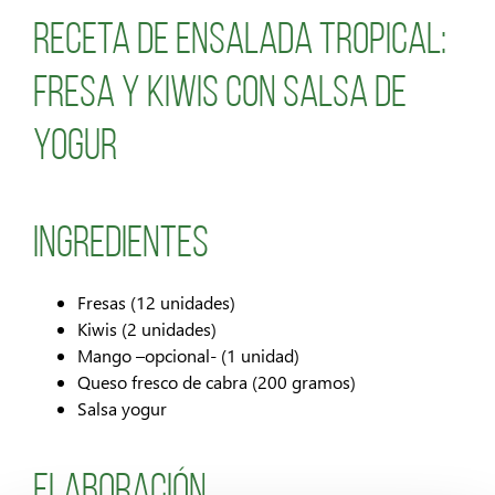
Receta de ensalada tropical:
Fresa y kiwis con salsa de
yogur
Ingredientes
Fresas (12 unidades)
Kiwis (2 unidades)
Mango –opcional- (1 unidad)
Queso fresco de cabra (200 gramos)
Salsa yogur
Elaboración