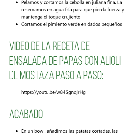
Pelamos y cortamos la cebolla en juliana fina. La
reservamos en agua fría para que pierda fuerza y
mantenga el toque crujiente
Cortamos el pimiento verde en dados pequeños
Video de la receta de
ensalada de papas con alioli
de mostaza paso a paso:
https://youtu.be/w84SgnqjrHg
Acabado
En un bowl, añadimos las patatas cortadas, las