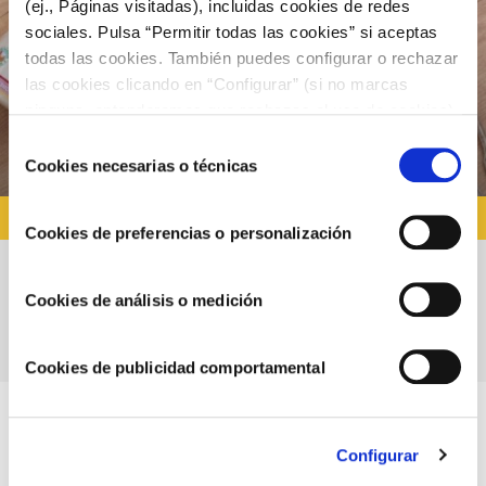
(ej., Páginas visitadas), incluidas cookies de redes
sociales. Pulsa “Permitir todas las cookies” si aceptas
todas las cookies. También puedes configurar o rechazar
las cookies clicando en “Configurar” (si no marcas
ninguna, entenderemos que rechazas el uso de cookies)
u obtener más información en nuestra
POLÍTICA DE
Selección
COOKIES
.
Cookies necesarias o técnicas
de
consentimiento
RECETAS CON AJONESA
Cookies de preferencias o personalización
Huevos rellenos con ajonesa Choví y
Cookies de análisis o medición
salmón
Cookies de publicidad comportamental
Configurar