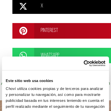
X
Pinterest
WhatsApp
Este sitio web usa cookies
Autor: Cocineros de Choví, expertos en recetas con
salsas para el disfrute.
Choví utiliza cookies propias y de terceros para analizar
y personalizar tu navegación, así como para mostrarte
publicidad basada en tus intereses teniendo en cuenta el
perfil realizado mediante el seguimiento de tu navegación