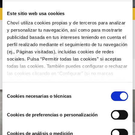
RECETAS AL HORNO
Este sitio web usa cookies
Choví utiliza cookies propias y de terceros para analizar
y personalizar tu navegación, así como para mostrarte
Milhojas de berenjena con parmesano y
publicidad basada en tus intereses teniendo en cuenta el
perfil realizado mediante el seguimiento de tu navegación
alioli extra suave
(ej., Páginas visitadas), incluidas cookies de redes
sociales. Pulsa “Permitir todas las cookies” si aceptas
todas las cookies. También puedes configurar o rechazar
las cookies clicando en “Configurar” (si no marcas
ninguna, entenderemos que rechazas el uso de cookies)
u obtener más información en nuestra
POLÍTICA DE
Selección
COOKIES
.
Cookies necesarias o técnicas
de
consentimiento
Cookies de preferencias o personalización
Cookies de análisis o medición