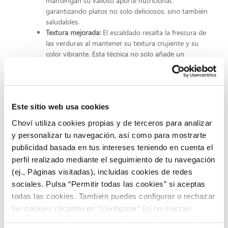
mantengan su valioso aporte nutricional,
garantizando platos no solo deliciosos, sino también
saludables.
Textura mejorada:
El escaldado resalta la frescura de
las verduras al mantener su textura crujiente y su
color vibrante. Esta técnica no solo añade un
elemento visual atractivo a tus recetas, sino que
también asegura una experiencia sensorial más
placentera al paladar.
Mejora en la retención de sabor:
Al detener
rápidamente la cocción mediante el choque térmico,
Este sitio web usa cookies
el escaldado garantiza que las verduras retengan sus
Choví utiliza cookies propias y de terceros para analizar
sabores naturales de manera óptima.
y personalizar tu navegación, así como para mostrarte
Versatilidad en la cocina:
Escaldar en cocina no solo es
publicidad basada en tus intereses teniendo en cuenta el
una técnica de preparación para consumo inmediato;
perfil realizado mediante el seguimiento de tu navegación
también es una estrategia brillante para la
preparación y conservación de verduras. Puedes
(ej., Páginas visitadas), incluidas cookies de redes
escaldar porciones extras y congelarlas para su uso
sociales. Pulsa “Permitir todas las cookies” si aceptas
futuro, manteniendo la frescura y calidad de tus
todas las cookies. También puedes configurar o rechazar
ingredientes a lo largo del tiempo.
las cookies clicando en “Configurar” (si no marcas
Potenciador de colores y presentación:
El proceso de
ninguna, entenderemos que rechazas el uso de cookies)
escaldado intensifica los colores naturales de las