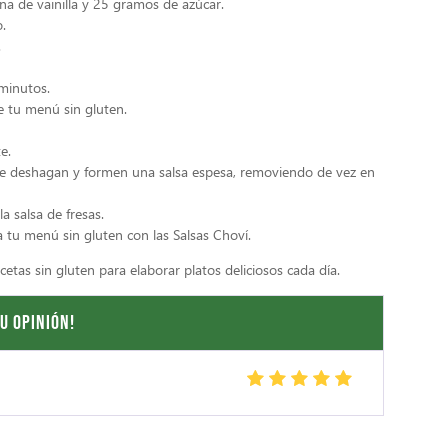
na de vainilla y 25 gramos de azúcar.
.
.
 minutos.
de tu menú sin gluten.
e.
 se deshagan y formen una salsa espesa, removiendo de vez en
 salsa de fresas.
 tu menú sin gluten con las Salsas Choví.
etas sin gluten para elaborar platos deliciosos cada día.
u opinión!