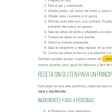
Prepara un bol.
Pela el ajo y machácalo.
Añade aceite, sal, zumo de limón y zumo 
Añade salsa Lousiana a tu gusto.
Mezcla todo bien con una cuchara. Prueba
entrante del menú sin gluten.
Sala las alitas de pollo y añádeles una pi
Coloca las alitas en una fuente.
Vierte la mezcla preparada.
Tapa el recipiente y deja reposar en la nev
Cocina las alitas al horno, a la plancha o a 
También puedes probar nuestra receta de
alit
menos picante, pero igual de deliciosa y fácil de 
Receta sin gluten para un princi
Este plato es una idea perfecta y deliciosa par
sana y equilibrada.
Ingredientes para 4 personas:
4 Pimientos rojos pequeños