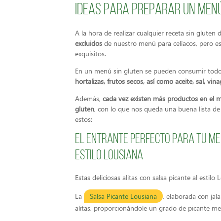
Ideas para preparar un menú 
A la hora de realizar cualquier receta sin glut
excluidos
de nuestro menú para celíacos, pero es
exquisitos.
En un menú sin gluten se pueden consumir todo
hortalizas, frutos secos, así como aceite, sal, vina
Además,
cada vez existen más productos en el 
gluten
, con lo que nos queda una buena lista de
estos:
El entrante perfecto para tu men
estilo Lousiana
Estas deliciosas alitas con salsa picante al estil
La
Salsa Picante Lousiana
, elaborada con jal
alitas, proporcionándole un grado de picante me