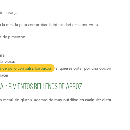
de naranja.
 la mezcla para comprobar la intensidad de sabor en tu
zca de pimentón.
era.
la brasa.
as de pollo con salsa barbacoa
si quieres optar por una opción
hacer.
pal: Pimientos rellenos de arroz
a un menú sin gluten, además de m
uy nutritivo en cualquier dieta