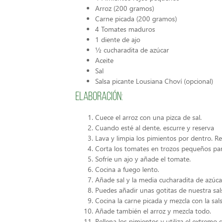
Arroz (200 gramos)
Carne picada (200 gramos)
4 Tomates maduros
1 diente de ajo
½ cucharadita de azúcar
Aceite
Sal
Salsa picante Lousiana Choví (opcional)
Elaboración:
Cuece el arroz con una pizca de sal.
Cuando esté al dente, escurre y reserva
Lava y limpia los pimientos por dentro. Re
Corta los tomates en trozos pequeños par
Sofríe un ajo y añade el tomate.
Cocina a fuego lento.
Añade sal y la media cucharadita de azúca
Puedes añadir unas gotitas de nuestra sal
Cocina la carne picada y mezcla con la sal
Añade también el arroz y mezcla todo.
Rellena los pimientos y utiliza el extremo 