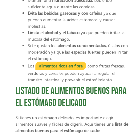
Mantén una
hidratación adecuada
, bebiendo
suficiente agua durante las comidas.
Evita las bebidas gaseosas y con cafeína
ya que
pueden aumentar la acidez estomacal y causar
molestias.
Limita el alcohol y el tabaco
ya que pueden irritar la
mucosa del estómago.
Si te gustan los
alimentos condimentados
, úsalos con
moderación ya que las especias fuertes pueden irritar
el estómago.
Los
alimentos ricos en fibra
como frutas frescas,
verduras y cereales pueden ayudar a regular el
tránsito intestinal y prevenir el estreñimiento.
Listado de alimentos buenos para
el estómago delicado
Si tienes un estómago delicado, es importante elegir
alimentos suaves y fáciles de digerir. Aquí tienes una
lista de
alimentos buenos para el estómago delicado
: