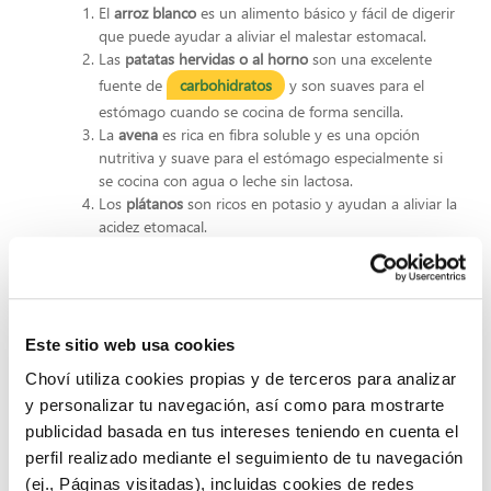
El
arroz blanco
es un alimento básico y fácil de digerir
que puede ayudar a aliviar el malestar estomacal.
Las
patatas hervidas o al horno
son una excelente
fuente de
carbohidratos
y son suaves para el
estómago cuando se cocina de forma sencilla.
La
avena
es rica en fibra soluble y es una opción
nutritiva y suave para el estómago especialmente si
se cocina con agua o leche sin lactosa.
Los
plátanos
son ricos en potasio y ayudan a aliviar la
acidez etomacal.
Las
manzanas cocidas
son suaves y proporcionan
fibra sin causar irritación.
El
pollo a la plancha o al horno
, especialmente sin
piel, es una excelente fuente de proteínas y grasas
saludables y suave para el estómago. ¡Prubea nuestra
Este sitio web usa cookies
receta de pollo al horno
!
Choví utiliza cookies propias y de terceros para analizar
Las
zanahorias cocidas
son ricas en nutrientes.
y personalizar tu navegación, así como para mostrarte
Los derivados de la leche como
el yogurt, la cuajada o
publicidad basada en tus intereses teniendo en cuenta el
el kefir
son alimentos altamente digeribles, muy
perfil realizado mediante el seguimiento de tu navegación
aconsejables para personas con estreñimiento, malas
(ej., Páginas visitadas), incluidas cookies de redes
digestiones, gases, diarrea, etc…