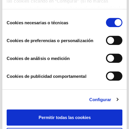
las cookies clicando en “Configurar” (si no marcas
ninguna, entenderemos que rechazas el uso de cookies)
u obtener más información en nuestra
POLÍTICA DE
Selección
COOKIES
.
Cookies necesarias o técnicas
de
consentimiento
Cookies de preferencias o personalización
La lista de utensilios de cocina básicos que
Cookies de análisis o medición
debes tener
Cookies de publicidad comportamental
Configurar
Permitir todas las cookies