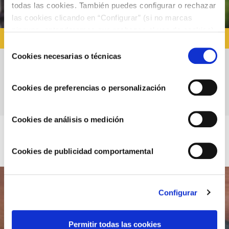
todas las cookies. También puedes configurar o rechazar
las cookies clicando en “Configurar” (si no marcas
ninguna, entenderemos que rechazas el uso de cookies)
RECETAS CON ALIOLI
u obtener más información en nuestra
POLÍTICA DE
Selección
COOKIES
.
Cookies necesarias o técnicas
de
consentimiento
La tortilla de alcachofa perfecta: te
Cookies de preferencias o personalización
contamos cómo conseguirla
Cookies de análisis o medición
Cookies de publicidad comportamental
Configurar
Permitir todas las cookies