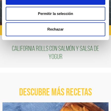
Permitir la selección
Rechazar
RECETAS CON SALSA YOGUR
California rolls con salmón y salsa de
yogur
Descubre más recetas