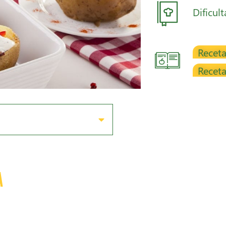
Dificul
Receta
Receta
a