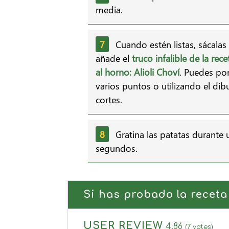
media.
Cuando estén listas, sácalas
añade el
truco infalible de la rec
al horno:
Alioli Choví
. Puedes po
varios puntos o utilizando el dib
cortes.
Gratina las patatas durante
segundos.
Si has probado la receta
USER REVIEW
4.86
(
7
votes)