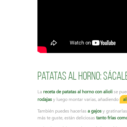
Patatas al horno: sácal
La
receta de patatas al horno con alioli
se pued
rodajas
y luego montar varias, añadiendo
al
También puedes hacerlas
a gajos
y gratinarla
más te guste, están deliciosas
tanto frías como