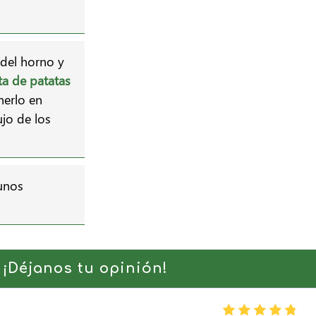
 del horno y
eta de patatas
nerlo en
ujo de los
 unos
 ¡Déjanos tu opinión!