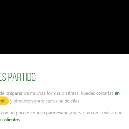
es partido
e preparar de muchas formas distintas. Puedes cortarlas
en
ioli
y pimentón entre cada una de ellas.
s con un poco de queso parmesano y servirlas con la salsa que
 calientes
.