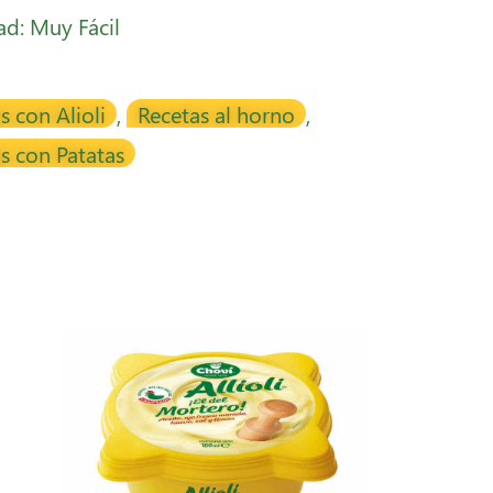
tad: Muy Fácil
s con Alioli
,
Recetas al horno
,
s con Patatas