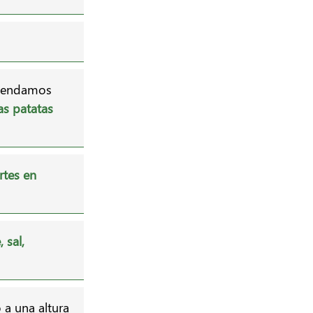
omendamos
las patatas
rtes en
, sal,
 a una altura