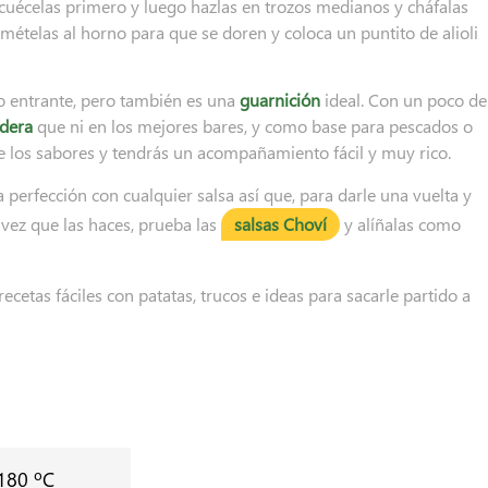
 cuécelas primero y luego hazlas en trozos medianos y cháfalas
mételas al horno para que se doren y coloca un puntito de alioli
mo entrante, pero también es una
guarnición
ideal. Con un poco de
adera
que ni en los mejores bares, y como base para pescados o
e los sabores y tendrás un acompañamiento fácil y muy rico.
a perfección con cualquier salsa así que, para darle una vuelta y
vez que las haces, prueba las
salsas Choví
y alíñalas como
etas fáciles con patatas, trucos e ideas para sacarle partido a
 180 ºC