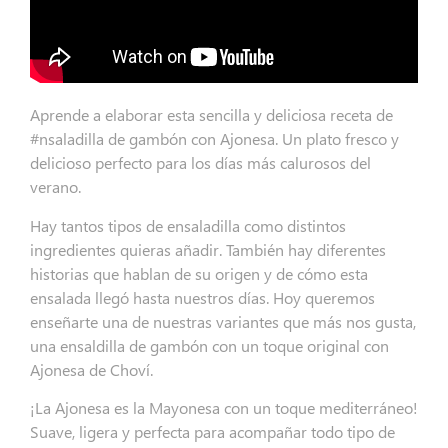
Aprende a elaborar esta sencilla y deliciosa receta de
#nsaladilla de gambón con Ajonesa. Un plato fresco y
delicioso perfecto para los días más calurosos del
verano.
Hay tantos tipos de ensaladilla como distintos
ingredientes quieras añadir. También hay diferentes
historias que hablan de su origen y de cómo esta
ensalada llegó hasta nuestros días. Hoy queremos
enseñarte una de nuestras variantes que más nos gusta,
una ensaldilla de gambón con un toque original con
Ajonesa de Choví.
¡La Ajonesa es la Mayonesa con un toque mediterráneo!
Suave, ligera y perfecta para acompañar todo tipo de