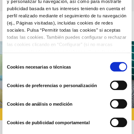
y personalizar tu navegación, así como para mostrarte
publicidad basada en tus intereses teniendo en cuenta el
perfil realizado mediante el seguimiento de tu navegación
(ej., Páginas visitadas), incluidas cookies de redes
sociales. Pulsa “Permitir todas las cookies” si aceptas
todas las cookies. También puedes configurar o rechazar
las cookies clicando en “Configurar” (si no marcas
ninguna, entenderemos que rechazas el uso de cookies)
u obtener más información en nuestra
POLÍTICA DE
Selección
COOKIES
.
Cookies necesarias o técnicas
de
consentimiento
Cookies de preferencias o personalización
Cookies de análisis o medición
RECETAS CON PESCADO
Cookies de publicidad comportamental