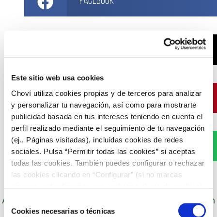
Facebook
X
Este sitio web usa cookies
Choví utiliza cookies propias y de terceros para analizar
Pinterest
y personalizar tu navegación, así como para mostrarte
publicidad basada en tus intereses teniendo en cuenta el
perfil realizado mediante el seguimiento de tu navegación
(ej., Páginas visitadas), incluidas cookies de redes
WhatsApp
sociales. Pulsa “Permitir todas las cookies” si aceptas
todas las cookies. También puedes configurar o rechazar
las cookies clicando en “Configurar” (si no marcas
ninguna, entenderemos que rechazas el uso de cookies)
Autor: Cocineros de Choví, expertos en recetas con
u obtener más información en nuestra
POLÍTICA DE
Selección
salsas para el disfrute.
COOKIES
.
Cookies necesarias o técnicas
de