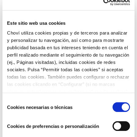
Pajaritas vegetales
Rúcula
Langostinos
Este sitio web usa cookies
maíz dulce
Choví utiliza cookies propias y de terceros para analizar
Palitos de cangrejo
Aceitunas negras
y personalizar tu navegación, así como para mostrarte
Aderezo de mostaza y miel Choví
publicidad basada en tus intereses teniendo en cuenta el
La
endivia
es otra hoja que va muy bien con mariscos y el
perfil realizado mediante el seguimiento de tu navegación
aderezo de mostaza y miel. Puedes rellenarlas y
hacer unos
(ej., Páginas visitadas), incluidas cookies de redes
rollitos con el langostino y la salsa
en muy poco tiempo y
sociales. Pulsa “Permitir todas las cookies” si aceptas
sorprender en cualquier ocasión.
todas las cookies. También puedes configurar o rechazar
Prueba también el
aderezo de mostaza y miel
en tus
las cookies clicando en “Configurar” (si no marcas
sándwiches, canapés y en tus pizzas
para darles un sabor
ninguna, entenderemos que rechazas el uso de cookies)
diferente y hacerlos más sabrosos.
u obtener más información en nuestra
POLÍTICA DE
Selección
COOKIES
.
Cookies necesarias o técnicas
Si quieres
descubrir muchas más recetas
llenas de sabor,
de
entra en el
Blog Choví
¡y conviértete en un auténtico
consentimiento
experto en los fogones!
Cookies de preferencias o personalización