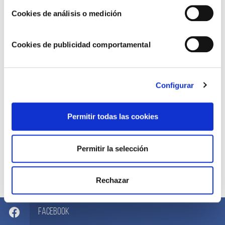
Cookies de análisis o medición
Cookies de publicidad comportamental
Configurar
Permitir todas las cookies
Permitir la selección
Compártelo ahora
Rechazar
Facebook