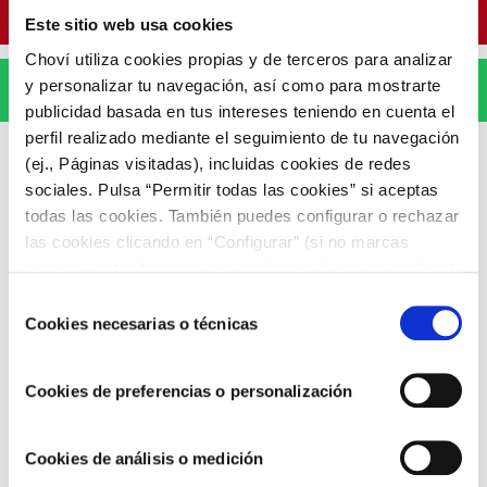
Pinterest
Este sitio web usa cookies
Choví utiliza cookies propias y de terceros para analizar
y personalizar tu navegación, así como para mostrarte
WhatsApp
publicidad basada en tus intereses teniendo en cuenta el
perfil realizado mediante el seguimiento de tu navegación
(ej., Páginas visitadas), incluidas cookies de redes
sociales. Pulsa “Permitir todas las cookies” si aceptas
todas las cookies. También puedes configurar o rechazar
las cookies clicando en “Configurar” (si no marcas
ARTÍCULOS RELACIONADOS
ninguna, entenderemos que rechazas el uso de cookies)
u obtener más información en nuestra
POLÍTICA DE
Selección
COOKIES
.
Cookies necesarias o técnicas
de
consentimiento
Cookies de preferencias o personalización
Cookies de análisis o medición