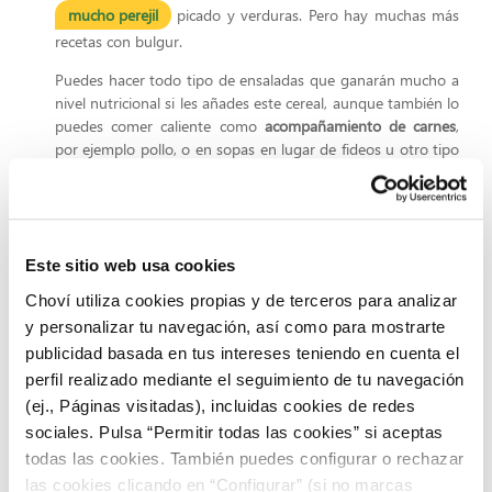
mucho perejil
picado y verduras. Pero hay muchas más
recetas con bulgur.
Puedes hacer todo tipo de ensaladas que ganarán mucho a
nivel nutricional si les añades este cereal, aunque también lo
puedes comer caliente como
acompañamiento de carnes
,
por ejemplo pollo, o en sopas en lugar de fideos u otro tipo
de pasta.
Debido a que es muy nutritivo pero digestivo, el bulgur se
utiliza mucho en
recetas vegetarianas
como sustituto
de la carne
, para hacer hamburguesas o albóndigas
Este sitio web usa cookies
vegetales. Es una versión más saludable y ligera del arroz o
Choví utiliza cookies propias y de terceros para analizar
la harina de trigo común.
y personalizar tu navegación, así como para mostrarte
publicidad basada en tus intereses teniendo en cuenta el
perfil realizado mediante el seguimiento de tu navegación
(ej., Páginas visitadas), incluidas cookies de redes
sociales. Pulsa “Permitir todas las cookies” si aceptas
todas las cookies. También puedes configurar o rechazar
las cookies clicando en “Configurar” (si no marcas