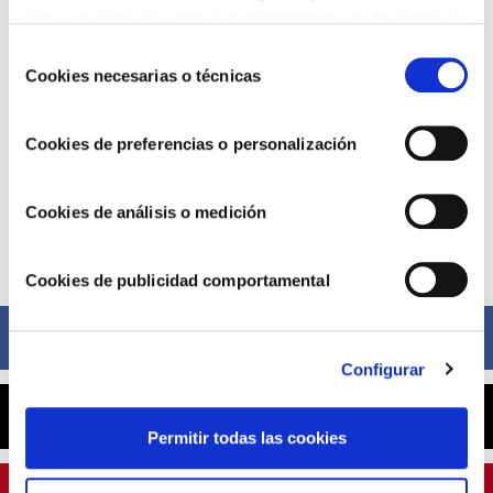
ninguna, entenderemos que rechazas el uso de cookies)
u obtener más información en nuestra
POLÍTICA DE
Selección
COOKIES
.
Cookies necesarias o técnicas
de
consentimiento
Cookies de preferencias o personalización
Cookies de análisis o medición
Compártelo ahora
Cookies de publicidad comportamental
Facebook
Configurar
X
Permitir todas las cookies