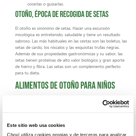
cocerlas o guisarlas.
Otoño, época de recogida de setas
El otoño es sinónimo de setas. Hacer una excursión
micológica es entretenido, saludable y tiene un resultado
sabroso. Las más habituales en las cestas son las boletus, las
setas de cardo, los níscalos y las exquisitas trufas negras.
Además de sus propiedades gastronómicas y su sabor, las
setas tienen proteínas de alto valor biológico y gran aporte
de hierro y fibra. Las setas son un complemento perfecto
para tu dieta.
Alimentos de otoño para niños
Además de la aparición de nuevas
frutas y verduras
, el
otoño viene marcado por la vuelta al cole y a la rutina. En
muchas ocasiones, la prisa vuelve a adueñarse de los
hogares y los niños necesitan más aporte energético para
Este sitio web usa cookies
aguantar madrugones y jornadas escolares y extraescolares.
Por ese motivo es muy importante planificar correctamente
Choví utiliza cookies propias y de terceros para analizar