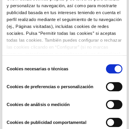
las comidas y escoger productos de calidad recogidos en su
y personalizar tu navegación, así como para mostrarte
época de maduración
que aporten su máxima energía y
publicidad basada en tus intereses teniendo en cuenta el
todas sus propiedades.
perfil realizado mediante el seguimiento de tu navegación
Las vitaminas que aportan los
zumos hechos a partir de
cítricos
, la polivalencia de las
setas
, la energía del
membrillo
(ej., Páginas visitadas), incluidas cookies de redes
y los aportes nutricionales de vegetales habituales en
guisos
sociales. Pulsa “Permitir todas las cookies” si aceptas
como cebollas o zanahorias
, son indispensables a la hora de
todas las cookies. También puedes configurar o rechazar
idear los platos que se cocinan para los más pequeños de la
las cookies clicando en “Configurar” (si no marcas
casa.
ninguna, entenderemos que rechazas el uso de cookies)
Las mejores recetas con
u obtener más información en nuestra
POLÍTICA DE
Selección
COOKIES
.
Cookies necesarias o técnicas
de
alimentos otoñales
consentimiento
Cookies de preferencias o personalización
Descubre de
5 recetas preparadas con alimentos de otoño
y
disfruta de platos sabrosos con todas sus propiedades
nutricionales:
Cookies de análisis o medición
Pastel de bacalao en hojaldre con alioli de
manzana
Cookies de publicidad comportamental
Humus con salsa de yogur