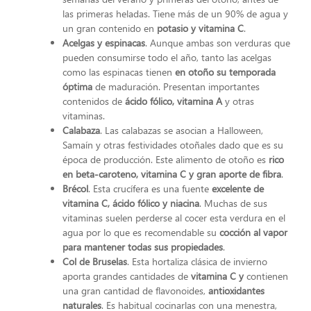
las primeras heladas. Tiene más de un 90% de agua y
un gran contenido en
potasio y vitamina C
.
Acelgas y espinacas
. Aunque ambas son verduras que
pueden consumirse todo el año, tanto las acelgas
como las espinacas tienen
en otoño su temporada
óptima
de maduración. Presentan importantes
contenidos de
ácido fólico, vitamina A
y otras
vitaminas.
Calabaza
. Las calabazas se asocian a Halloween,
Samaín y otras festividades otoñales dado que es su
época de producción. Este alimento de otoño es
rico
en beta-caroteno, vitamina C y gran aporte de fibra
.
Brécol
. Esta crucífera es una fuente
excelente de
vitamina C, ácido fólico y niacina
. Muchas de sus
vitaminas suelen perderse al cocer esta verdura en el
agua por lo que es recomendable su
cocción al vapor
para mantener todas sus propiedades
.
Col de Bruselas
. Esta hortaliza clásica de invierno
aporta grandes cantidades de
vitamina C y
contienen
una gran cantidad de flavonoides,
antioxidantes
naturales
. Es habitual cocinarlas con una menestra,