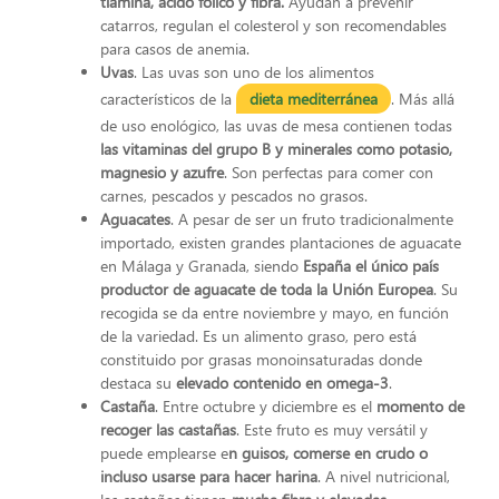
tiamina, ácido fólico y fibra.
Ayudan a prevenir
catarros, regulan el colesterol y son recomendables
para casos de anemia.
Uvas
. Las uvas son uno de los alimentos
característicos de la
dieta mediterránea
. Más allá
de uso enológico, las uvas de mesa contienen todas
las vitaminas del grupo B y minerales como potasio,
magnesio y azufre
. Son perfectas para comer con
carnes, pescados y pescados no grasos.
Aguacates
. A pesar de ser un fruto tradicionalmente
importado, existen grandes plantaciones de aguacate
en Málaga y Granada, siendo
España el único país
productor de aguacate de toda la Unión Europea
. Su
recogida se da entre noviembre y mayo, en función
de la variedad. Es un alimento graso, pero está
constituido por grasas monoinsaturadas donde
destaca su
elevado contenido en omega-3
.
Castaña
. Entre octubre y diciembre es el
momento de
recoger las castañas
. Este fruto es muy versátil y
puede emplearse e
n guisos, comerse en crudo o
incluso usarse para hacer harina
. A nivel nutricional,