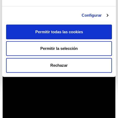
Ensalada de garbanzos y aguacate con aliño de
miel y mostaza
Configurar
Tempura de verduras con alioli
Berenjenas rellenas con alioli
Permitir todas las cookies
Descubre los
mejores alimentos de otoño con Choví
.
Prepara platos exquisitos y muy nutritivos para ti y para tu
familia.
Permitir la selección
Rechazar