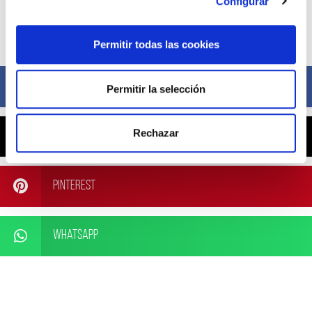
Configurar
Compártelo ahora
Permitir todas las cookies
Facebook
Permitir la selección
Rechazar
X
Pinterest
WhatsApp