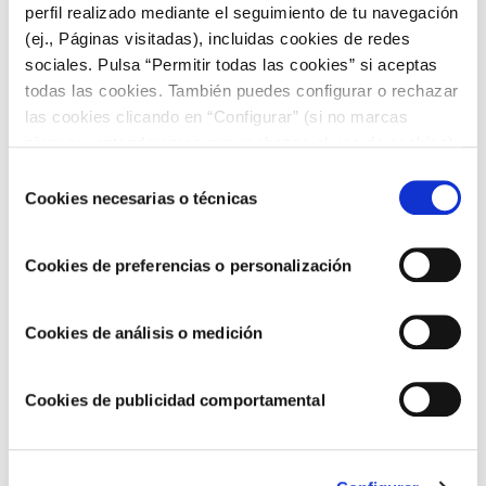
migas o tomar una caldereta de cordero en Extremadura.
perfil realizado mediante el seguimiento de tu navegación
(ej., Páginas visitadas), incluidas cookies de redes
Si hay algo que no se puede negar es que España dispone
de una gran variedad de destinos para hacer un viaje
sociales. Pulsa “Permitir todas las cookies” si aceptas
gastronómico. ¡Ahora solo queda decantarte por tu
todas las cookies. También puedes configurar o rechazar
favorito!
las cookies clicando en “Configurar” (si no marcas
ninguna, entenderemos que rechazas el uso de cookies)
u obtener más información en nuestra
POLÍTICA DE
Selección
COOKIES
.
Cookies necesarias o técnicas
de
consentimiento
Cookies de preferencias o personalización
Cookies de análisis o medición
Cookies de publicidad comportamental