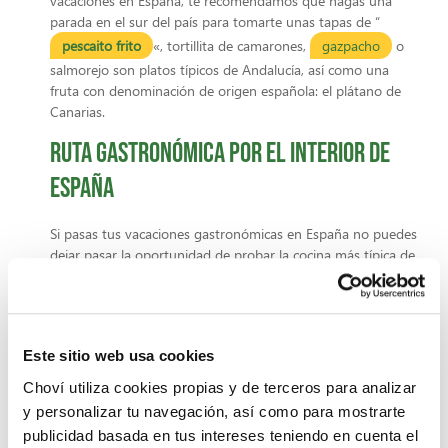
vacaciones en España, te recomendamos que hagas una
parada en el sur del país para tomarte unas tapas de “
pescaito frito
«, tortillita de camarones,
gazpacho
o
salmorejo son platos típicos de Andalucía, así como una
fruta con denominación de origen española: el plátano de
Canarias.
Ruta gastronómica por el interior de
España
Si pasas tus vacaciones gastronómicas en España no puedes
dejar pasar la oportunidad de probar la cocina más típica de
los climas secos del interior del país. En estas regiones
podemos encontrar una variedad de platos increíbles.
El
queso y los gazpachos de tortitas de Castilla-La Mancha, el
lechazo asado o la morcilla de Burgos de Castilla y León,
Este sitio web usa cookies
también puedes comerte un auténtico
cocido madrileño
o hacer una ruta de tapeo por Madrid. Entre estas regiones
Choví utiliza cookies propias y de terceros para analizar
del interior puedes darte un verdadero homenaje de
y personalizar tu navegación, así como para mostrarte
ibéricos y jamón curado, probar un plato tan típico como las
publicidad basada en tus intereses teniendo en cuenta el