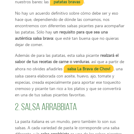
nuestros bares: las
patatas bravas
.
No hay un acuerdo definitivo sobre cómo debe ser y eso
hace que, dependiendo de dónde las comamos, nos
encontremos con diferentes salsas picantes para acompañar
las patatas. Sólo hay
un requisito para que sea una
auténtica salsa brava
: que esté tan buena que no quieras
dejar de comer.
Además de para las patatas, esta salsa picante
realzará el
sabor de tus recetas de carne o verduras
, así que a partir de
ahora no olvides añadirles
salsa La Brava de Choví
, una
salsa casera elaborada con aceite, huevo, ajo, tomate y
especias, creada especialmente para aportar ese toquecito
cremoso y picante tan rico a los platos y que se convertirá
en una de tus salsas picantes favoritas.
2. Salsa arrabbiata
La pasta italiana es un mundo, pero también lo son sus
salsas. A cada variedad de pasta le corresponde una salsa
diferente, y la
salsa arrabbiata
es una de las salsas picantes