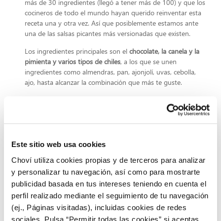
más de 30 ingredientes (llegó a tener más de 100) y que los
cocineros de todo el mundo hayan querido reinventar esta
receta una y otra vez. Así que posiblemente estamos ante
una de las salsas picantes más versionadas que existen.
Los ingredientes principales son el
chocolate, la canela y la
pimienta y varios tipos de chiles
, a los que se unen
ingredientes como almendras, pan, ajonjolí, uvas, cebolla,
ajo, hasta alcanzar la combinación que más te guste.
Es una de las
salsas picantes
que más se sigue utilizando
para acompañar al tradicional plato mexicano de arroz con
pollo, y le irá perfecta a tus guisos de carne, ya que el
chocolate, la pimienta y el toque picante, potenciarán
muchísimo su sabor.
Este sitio web usa cookies
¿Deseando añadir un toque picante a tus platos para
Choví utiliza cookies propias y de terceros para analizar
hacerlos diferentes?
visita las recetas de Choví y tendrás
y personalizar tu navegación, así como para mostrarte
todos los trucos para preparar platos sencillos con las salsas
publicidad basada en tus intereses teniendo en cuenta el
picantes más sabrosas.
perfil realizado mediante el seguimiento de tu navegación
(ej., Páginas visitadas), incluidas cookies de redes
sociales. Pulsa “Permitir todas las cookies” si aceptas