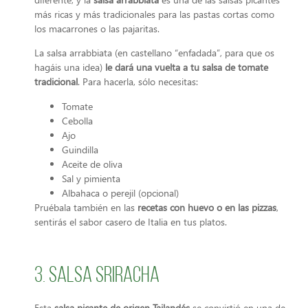
más ricas y más tradicionales para las pastas cortas como
los macarrones o las pajaritas.
La salsa arrabbiata (en castellano “enfadada”, para que os
hagáis una idea)
le dará una vuelta a tu salsa de tomate
tradicional
. Para hacerla, sólo necesitas:
Tomate
Cebolla
Ajo
Guindilla
Aceite de oliva
Sal y pimienta
Albahaca o perejil (opcional)
Pruébala también en las
recetas con huevo o en las pizzas
,
sentirás el sabor casero de Italia en tus platos.
3. Salsa sriracha
Esta
salsa picante de origen Tailandés
se convirtió en una de