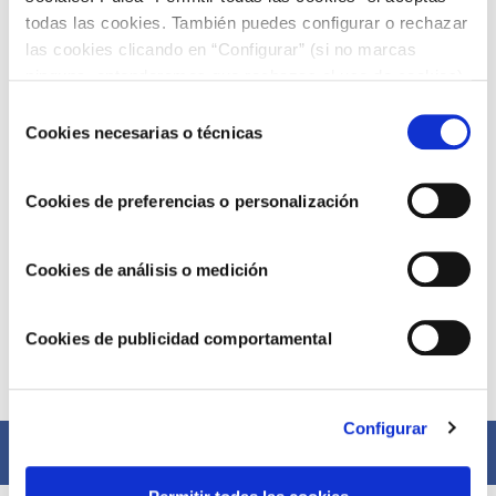
todas las cookies. También puedes configurar o rechazar
las cookies clicando en “Configurar” (si no marcas
ninguna, entenderemos que rechazas el uso de cookies)
u obtener más información en nuestra
POLÍTICA DE
Selección
COOKIES
.
Cookies necesarias o técnicas
de
consentimiento
Cookies de preferencias o personalización
Cookies de análisis o medición
Cookies de publicidad comportamental
Compártelo ahora
Configurar
Facebook