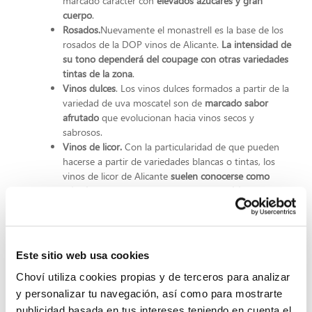
marcado carácter con
elevados azúcares y gran
cuerpo
.
Rosados.
Nuevamente el monastrell es la base de los
rosados de la DOP vinos de Alicante.
La intensidad de
su tono dependerá del coupage con otras variedades
tintas de la zona
.
Vinos dulces
. Los vinos dulces formados a partir de la
variedad de uva moscatel son de
marcado sabor
afrutado
que evolucionan hacia vinos secos y
sabrosos.
Vinos de licor.
Con la particularidad de que pueden
hacerse a partir de variedades blancas o tintas, los
vinos de licor de Alicante
suelen conocerse como
mistelas y poseen una gran carga aromática
muy
apreciada por los consumidores.
Vinos espumosos
. Los vinos espumosos son de
reciente elaboración en la DOP vinos de Alicante. Esta
incorporación realizada a partir de la variedad
Este sitio web usa cookies
moscatel da lugar a un vino consistente de burbujas
Choví utiliza cookies propias y de terceros para analizar
limpias.
y personalizar tu navegación, así como para mostrarte
Los
vinos de Alicante
son perfectos para el
tardeo
o para
publicidad basada en tus intereses teniendo en cuenta el
compartir una cena elegante. Debido a su gran variedad se