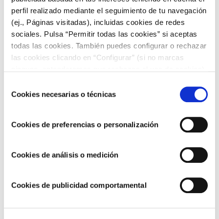
adaptan a todas las situaciones y gozan de gran aceptación
perfil realizado mediante el seguimiento de tu navegación
internacionalmente.
Conoce los mejores vinos alicantinos
(ej., Páginas visitadas), incluidas cookies de redes
con Chovi y disfruta de una denominación de origen con
sociales. Pulsa “Permitir todas las cookies” si aceptas
mucho carácter
.
todas las cookies. También puedes configurar o rechazar
las cookies clicando en “Configurar” (si no marcas
ninguna, entenderemos que rechazas el uso de cookies)
u obtener más información en nuestra
POLÍTICA DE
Selección
COOKIES
.
Cookies necesarias o técnicas
de
consentimiento
Cookies de preferencias o personalización
Cookies de análisis o medición
Cookies de publicidad comportamental