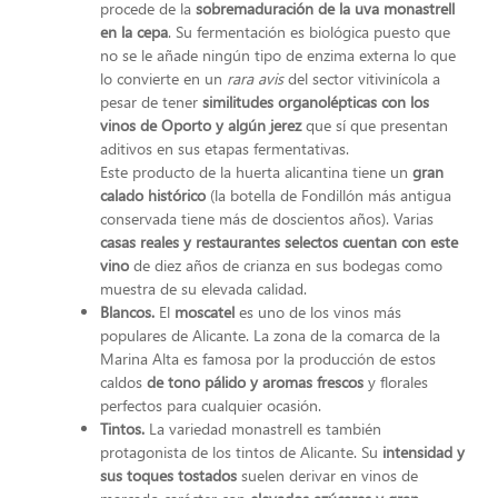
procede de la
sobremaduración de la uva monastrell
en la cepa
. Su fermentación es biológica puesto que
no se le añade ningún tipo de enzima externa lo que
lo convierte en un
rara avis
del sector vitivinícola a
pesar de tener
similitudes organolépticas con los
vinos de Oporto y algún jerez
que sí que presentan
aditivos en sus etapas fermentativas.
Este producto de la huerta alicantina tiene un
gran
calado histórico
(la botella de Fondillón más antigua
conservada tiene más de doscientos años). Varias
casas reales y
restaurantes selectos cuentan con este
vino
de diez años de crianza en sus bodegas como
muestra de su elevada calidad.
Blancos.
El
moscatel
es uno de los vinos más
populares de Alicante. La zona de la comarca de la
Marina Alta es famosa por la producción de estos
caldos
de tono pálido y aromas frescos
y florales
perfectos para cualquier ocasión.
Tintos.
La variedad monastrell es también
protagonista de los tintos de Alicante. Su
intensidad y
sus toques tostados
suelen derivar en vinos de