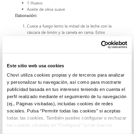
1 Huevo
Aceite de oliva suave
Elaboración:
Cuece a fuego lento la mitad de la leche con la
cáscara de limón y la canela en rama. Estos
condimentos son imprescindibles para darle
un sabor
especial a tu postre del día de la Hispanidad
.
Cuando comience a hervir, retírala del fuego.
Retira la canela y el limón.
Añade 4 cucharadas colmadas de harina de maíz a la
Este sitio web usa cookies
leche restante.
Choví utiliza cookies propias y de terceros para analizar
Agrégala a la leche caliente.
y personalizar tu navegación, así como para mostrarte
Cuece de nuevo a fuego lento y remueve.
Cuando la leche haya adquirido suficiente densidad,
publicidad basada en tus intereses teniendo en cuenta el
retírala del fuego.
perfil realizado mediante el seguimiento de tu navegación
Colócala en un molde y deja enfriar.
(ej., Páginas visitadas), incluidas cookies de redes
Corta la leche en cuadrados.
sociales. Pulsa “Permitir todas las cookies” si aceptas
Pásala por harina de maíz y huevo batido.
todas las cookies. También puedes configurar o rechazar
Fríe en abundante aceite.
las cookies clicando en “Configurar” (si no marcas
Escurre en papel absorbente.
ninguna, entenderemos que rechazas el uso de cookies)
Para terminar tu postre del día de la Hispanidad,