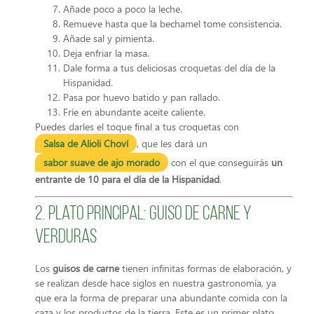
Añade poco a poco la leche.
Remueve hasta que la bechamel tome consistencia.
Añade sal y pimienta.
Deja enfriar la masa.
Dale forma a tus deliciosas croquetas del día de la
Hispanidad.
Pasa por huevo batido y pan rallado.
Fríe en abundante aceite caliente.
Puedes darles el toque final a tus croquetas con
Salsa de Alioli Choví
, que les dará un
sabor suave de ajo morado
con el que conseguirás
un
entrante de 10 para el día de la Hispanidad
.
2. Plato principal: Guiso de carne y
verduras
Los
guisos de carne
tienen infinitas formas de elaboración, y
se realizan desde hace siglos en nuestra gastronomía, ya
que era la forma de preparar una abundante comida con la
caza y los productos de la tierra. Este es un primer plato