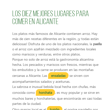
Los diez mejores lugares para
comer en Alicante
Los platos más famosos de Alicante contienen arroz. Hay
más de cien recetas diferentes en la región, ¡y todas están
deliciosas! Disfruta de uno de los platos nacionales, la
paella
o el arroz con azafrán mezclado con ingredientes locales
como mariscos y verduras, entre otros platos.
Porque no solo de arroz está la gastronomía alicantina
hecha. Los pescados y mariscos son frescos, mientras que
los embutidos y la carne se producen en las montañas
cercanas a Alicante. Las
ensaladas
se sirven con
acompañamientos salados y aceitunas.
La sabrosa e inusual bebida local hecha con chufas, más
conocida como
horchata
, es muy popular y se sirve en
muchos bares y horchaterías, que encontrarás en casi todas
partes de la ciudad.
Otro manjar local es el
turrón
, el postre navideño por