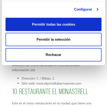
Configurar
Permitir todas las cookies
9. El Portal Taberna & Vinos
Permitir la selección
El Portal Taberna and Wines es un restaurante, un tapas-bar
y un bar de cócteles. En un ambiente informal, El Portal
Rechazar
ofrece buenas tapas, una cocina creativa y una amplia
selección de vinos nacionales e internacionales.
Información útil
Dirección: C / Bilbao, 2.
Sitio web: www.elportaltabernawines.com
10. Restaurante El Monastrell
Este es el único restaurante en la ciudad que tiene una