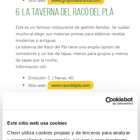
Sitio web:
www.grupocesaranca.com
6. La Taverna del Racó del Plá
Este es un famoso restaurante de gestión familiar. Se cuidan
mucho al elegir sus materias primas para elaborar recetas
modernas y antiguas.
La taberna del Racó del Plá tiene una amplia opción de
comedores y un bar de tapas, menús para grupos y menús
de tapas por la noche.
Información útil
Dirección: C / Navas, 40.
Sitio web:
www.racodelpla.com
7. Restaurante La Ereta
Situado en el parque de la Ereta, en el lado del monte
Benacantil, junto al castillo de Santa Bárbara. Disfruta de
Este sitio web usa cookies
maravillosas vistas de la costa, el castillo y el centro de la
ciudad, es decir, está ubicado en el entorno más encantador.
Choví utiliza cookies propias y de terceros para analizar
Se especializan en cocina muy elaborada.