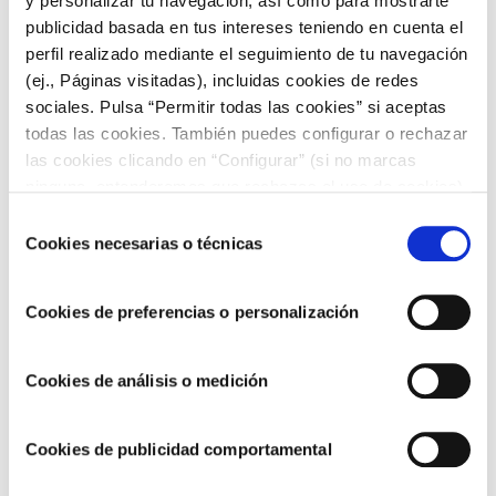
y personalizar tu navegación, así como para mostrarte
Información útil
publicidad basada en tus intereses teniendo en cuenta el
perfil realizado mediante el seguimiento de tu navegación
Dirección: Parque de la Ereta, Monte Benacantil.
(ej., Páginas visitadas), incluidas cookies de redes
Página web:
www.laereta.es
sociales. Pulsa “Permitir todas las cookies” si aceptas
8. Bar Guillermo
todas las cookies. También puedes configurar o rechazar
las cookies clicando en “Configurar” (si no marcas
Es un bar de tapas tradicional situado en el centro de
ninguna, entenderemos que rechazas el uso de cookies)
Alicante. Muy popular debido a sus comidas caseras y sus
u obtener más información en nuestra
POLÍTICA DE
Selección
«montaditos», pequeños sándwiches con variados rellenos.
COOKIES
.
Cookies necesarias o técnicas
Información útil
de
consentimiento
Dirección: C / Pintor Velázquez, 21.
Cookies de preferencias o personalización
Página web:
www.barguillermo.es
Cookies de análisis o medición
Cookies de publicidad comportamental