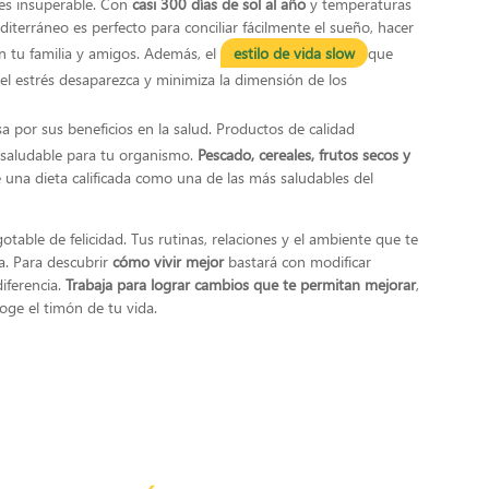
 es insuperable. Con
casi 300 días de sol al año
y temperaturas
iterráneo es perfecto para conciliar fácilmente el sueño, hacer
n tu familia y amigos. Además, el
estilo de vida slow
que
 el estrés desaparezca y minimiza la dimensión de los
 por sus beneficios en la salud. Productos de calidad
aludable para tu organismo.
Pescado, cereales, frutos secos y
 una dieta calificada como una de las más saludables del
table de felicidad. Tus rutinas, relaciones y el ambiente que te
a. Para descubrir
cómo vivir mejor
bastará con modificar
iferencia.
Trabaja para lograr cambios que te permitan mejorar
,
oge el timón de tu vida.