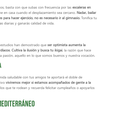
ios, basta con que subas con frecuencia por las
escaleras en
che en casa cuando el desplazamiento sea cercano.
Nadar, bailar
para hacer ejercicio, no es necesario ir al gimnasio.
Tonifica tu
 diarias y ganarás calidad de vida.
os estudios han demostrado que
ser optimista aumenta la
rdíacos
.
Cultiva la ilusión y busca tu ikigai
, la razón que hace
 pasión, aquello en lo que somos buenos y nuestra vocación.
a
ida saludable con tus amigos te aportará el doble de
tivo
viviremos mejor si estamos acompañados de gente a la
llos que te rodean y recuerda felicitar cumpleaños o apoyarlos
 Mediterráneo