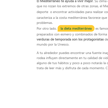
El Mediterráneo te ayuda a vivir mejor
. Su clima
que no rozan los extremos de otras zonas, el Med
deporte o encontrar actividades para realizar co
caracteriza a la costa mediterránea favorece que
problemas.
Por otro lado,
la dieta mediterránea
es famosa
preparados con esmero y combinados de forma s
verduras de temporada son los protagonistas
de
mundo por la Unesco.
A tu alrededor puedes encontrar una fuente inago
rodea influyen directamente en tu calidad de vid
alguno de tus hábitos y poco a poco notarás la d
trata de leer más y disfruta de cada momento. C