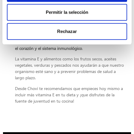
¿Cómo evitarlo?
Permitir la selección
La mejor forma de prevenir una deficiencia de vitamina E es
llevar una
dieta saludable y equilibrada
con alimentos
ricos en esta vitamina.
Rechazar
Recuerda que es
un nutriente clave para la salud de la piel,
el corazón y el sistema inmunológico
.
La vitamina E y alimentos como los frutos secos, aceites
vegetales, verduras y pescados nos ayudarán a que nuestro
organismo esté sano y a prevenir problemas de salud a
largo plazo.
Desde Choví te recomendamos que empieces hoy mismo a
incluir más vitamina E en tu dieta y ¡que disfrutes de la
fuente de juventud en tu cocina!