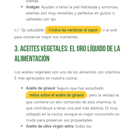
cremas.
Acelgas
: Ayudan a tener la piel hidratada y luminosa,
además son muy versátiles y perfectas en guisos o
salteadas con ajo.
👉
Tip saludable:
Cocina las verduras al vapor
o al wok
para conservar mejor sus nutrientes.
3. Aceites vegetales: el oro líquido de la
alimentación
Los aceites vegetales son uno de los alimentos con vitamina
E más apreciados en nuestra cocina:
Aceite de girasol
: Seguro que has escuchado
mitos sobre el aceite de girasol
, pero la verdad es
que contiene un alto contenido de esta vitamina, lo
que contribuye a tener una piel más elástica. Es muy
utilizado en la cocina, aunque es mejor consumirlo en
crudo para preservar sus propiedades.
Aceite de oliva virgen extra
: todos los