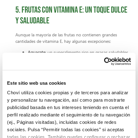
5. Frutas con vitamina E: un toque dulce
y saludable
Aunque la mayoría de las frutas no contienen grandes
cantidades de vitamina E, hay algunas excepciones:
Aguacate
: un superalimento rico en grasas saludables
y vitamina E.
Mango
: dulce, jugoso y un aporte extra de
antioxidantes para proteger tu piel del
envejecimiento.
Este sitio web usa cookies
Kiwi
: refrescante y lleno de antioxidantes, perfecto
para revitalizar tu piel desde dentro.
Choví utiliza cookies propias y de terceros para analizar
y personalizar tu navegación, así como para mostrarte
👉
Tip saludable:
Prepara un smoothie con aguacate,
publicidad basada en tus intereses teniendo en cuenta el
mango y espinacas para una dosis potente de vitamina E.
perfil realizado mediante el seguimiento de tu navegación
¡Disfruta de las
recetas con aguacate
que tenemos en
(ej., Páginas visitadas), incluidas cookies de redes
Choví!
sociales. Pulsa “Permitir todas las cookies” si aceptas
Deficiencia de vitamina E:
todas las cookies. También puedes configurar o rechazar