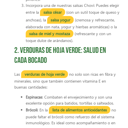
Incorpora una de nuestras salsas Choví: Puedes elegir
entre la
salsa césar
(con un sutil toque de queso y
anchoas), la
salsa yogur
(cremosa y refrescante,
elaborada con nata, yogur y hierbas aromáticas) o la
salsa de miel y mostaza
(refrescante y con un
toque dulce de arándanos).
2. Verduras de hoja verde: salud en
cada bocado
Las
verduras de hoja verde
no solo son ricas en fibra y
minerales, sino que también contienen vitamina E en
buenas cantidades:
Espinacas
: Combaten el envejecimiento y son una
excelente opción para batidos, tortillas o salteados.
Brócoli
: En la
lista de alimentos antioxidantes
no
puede faltar el brócoli como refuerzo del el sistema
inmunológico. Es ideal como acompañamiento o en