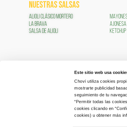
NUESTRAS SALSAS
ALIOLI CLÁSICO MORTERO
MAYONE
LA BRAVA
AJONESA
SALSA DE ALIOLI
KETCHUP
Este sitio web usa cookie
CONTACTO
ÁREA 
Choví utiliza cookies prop
mostrarte publicidad basad
ACCEDER
Contactar
seguimiento de tu navegaci
“Permitir todas las cookie
Atención al Consumidor: 902 566 522
cookies clicando en “Conf
Canal de Denuncias
cookies) u obtener más in