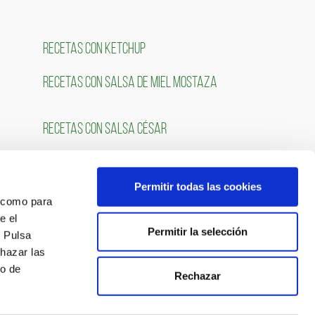
RECETAS CON KETCHUP
RECETAS CON SALSA DE MIEL MOSTAZA
RECETAS CON SALSA CÉSAR
Permitir todas las cookies
OS
SÍGUENOS
́ como para
e el
Permitir la selección
. Pulsa
chazar las
so de
Rechazar