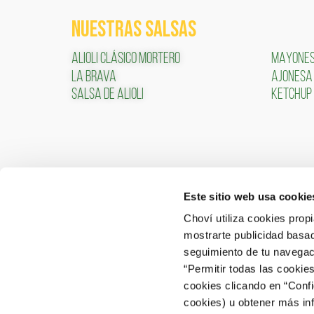
NUESTRAS SALSAS
ALIOLI CLÁSICO MORTERO
MAYONE
LA BRAVA
AJONESA
SALSA DE ALIOLI
KETCHUP
Este sitio web usa cookie
CONTACTO
ÁREA 
Choví utiliza cookies prop
mostrarte publicidad basad
ACCEDER
Contactar
seguimiento de tu navegaci
“Permitir todas las cookie
Atención al Consumidor: 902 566 522
cookies clicando en “Conf
Canal de Denuncias
cookies) u obtener más in