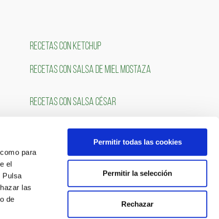
RECETAS CON KETCHUP
RECETAS CON SALSA DE MIEL MOSTAZA
RECETAS CON SALSA CÉSAR
Permitir todas las cookies
OS
SÍGUENOS
́ como para
e el
Permitir la selección
. Pulsa
chazar las
so de
Rechazar