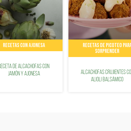
RECETAS CON AJONESA
RECETAS DE PICOTEO PAR
SORPRENDER
Receta de alcachofas con
Alcachofas crujientes c
jamón y ajonesa
Alioli balsámico