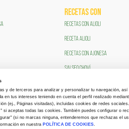
RECETAS COn
SA
RECETAS CON ALIOLI
RECETA ALIOLI
RECETAS CON AJONESA
SALSEO CHOVÍ
s
CLIENTES
TRABAJA CON NOSOTR
ias y de terceros para analizar y personalizar tu navegación, asi
a en tus intereses teniendo en cuenta el perfil realizado mediant
Portal de Empleo
ón (ej., Páginas visitadas), incluidas cookies de redes sociales
s” si aceptas todas las cookies. También puedes configurar o re
CONSULTA NUESTRAS OFERTAS
igurar” (si no marcas ninguna, entenderemos que rechazas el u
formación en nuestra
POLÍTICA DE COOKIES
.