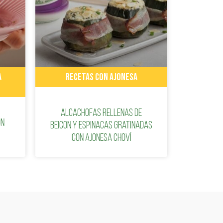
A
RECETAS CON AJONESA
Alcachofas rellenas de
on
beicon y espinacas gratinadas
con ajonesa Choví