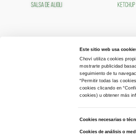
SALSA DE ALIOLI
KETCHUP
Este sitio web usa cookie
CONTACTO
ÁREA 
Choví utiliza cookies prop
mostrarte publicidad basad
ACCEDER
Contactar
seguimiento de tu navegaci
“Permitir todas las cookie
Atención al Consumidor: 902 566 522
cookies clicando en “Conf
Canal de Denuncias
cookies) u obtener más in
Selección
Cookies necesarias o técn
de
consentimiento
Cookies de análisis o med