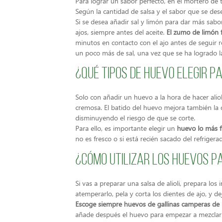
Para lograr un sabor perfecto, en el mortero de 
Según la cantidad de salsa y el sabor que se dese
Si se desea añadir sal y limón para dar más sabor
ajos, siempre antes del aceite.
El zumo de limón fa
minutos en contacto con el ajo antes de seguir r
un poco más de sal, una vez que se ha logrado la
¿Qué tipos de huevo elegir p
Solo con añadir un huevo a la hora de hacer alio
cremosa. El batido del huevo mejora también la 
disminuyendo el riesgo de que se corte.
Para ello, es importante elegir un
huevo lo más f
no es fresco o si está recién sacado del refrige
¿Cómo utilizar los huevos pa
Si vas a preparar una salsa de alioli, prepara los 
atemperarlo, pela y corta los dientes de ajo, y de
Escoge siempre huevos de gallinas camperas de pr
añade después el huevo para empezar a mezclarl