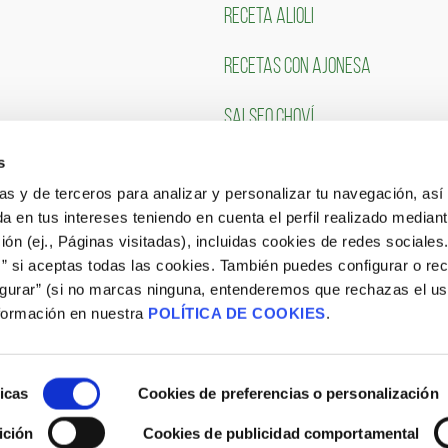
RECETA ALIOLI
RECETAS CON AJONESA
SALSEO CHOVÍ
s
CLIENTES
TRABAJA CON NOSOTR
ias y de terceros para analizar y personalizar tu navegación, asi
a en tus intereses teniendo en cuenta el perfil realizado mediant
Portal de Empleo
ón (ej., Páginas visitadas), incluidas cookies de redes sociales
s” si aceptas todas las cookies. También puedes configurar o re
CONSULTA NUESTRAS OFERTAS
igurar” (si no marcas ninguna, entenderemos que rechazas el u
formación en nuestra
POLÍTICA DE COOKIES
.
icas
Cookies de preferencias o personalización
ición
Cookies de publicidad comportamental
Aviso Legal
|
Política de Cookies
|
Site Map
|
Blog
|