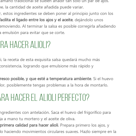
tamaño tradicional se suelen añadir tan solo un par de ajos.
e, la cantidad de aceite añadida puede variar.
, estos ingredientes se deben poner al principio junto con los
cilita el ligado entre los ajos y el aceite
, dejándolo unos
emoviendo. Al terminar la salsa es posible corregirla añadiendo
 emulsión para evitar que se corte.
ara hacer alioli?
li, la receta de esta exquisita salsa quedará mucho más
consistencia, logrando que emulsione más rápido y
resco posible, y que esté a temperatura ambiente
. Si el huevo
rador, posiblemente tengas problemas a la hora de montarlo.
ra hacer el alioli perfecto?
ingredientes con antelación. Saca el huevo del frigorífico para
ja a mano tu mortero y el aceite de oliva.
imera calidad para hacer alioli
. Prepara primero los ajos, y
o haciendo movimientos circulares suaves. Hazlo siempre en la