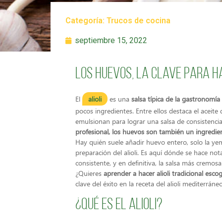
Categoría:
Trucos de cocina
septiembre 15, 2022
Los huevos, la clave para ha
El
alioli
es una
salsa típica de la gastronomí
pocos ingredientes. Entre ellos destaca el aceite 
emulsionan para lograr una salsa de consistenci
profesional, los huevos son también un ingredi
Hay quién suele añadir huevo entero, solo la yem
preparación del alioli. Es aquí dónde se hace not
consistente, y en definitiva, la salsa más crem
¿Quieres
aprender a hacer alioli tradicional esc
clave del éxito en la receta del alioli mediterrá
¿Qué es el alioli?