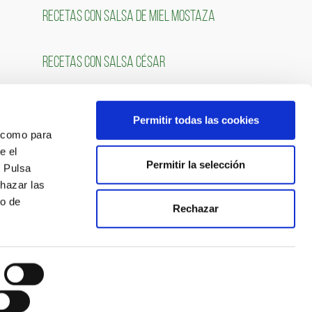
RECETAS CON SALSA DE MIEL MOSTAZA
RECETAS CON SALSA CÉSAR
Permitir todas las cookies
OS
SÍGUENOS
́ como para
e el
Permitir la selección
. Pulsa
chazar las
so de
Rechazar