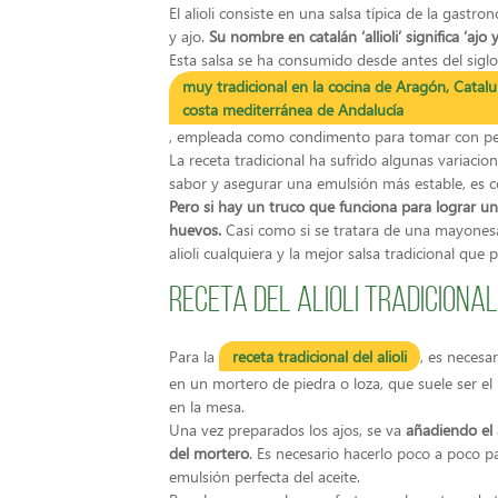
El alioli consiste en una salsa típica de la gast
y ajo.
Su nombre en catalán ‘allioli’ significa ‘ajo y
Esta salsa se ha consumido desde antes del siglo
muy tradicional en la cocina de Aragón, Cataluñ
costa mediterránea de Andalucía
, empleada como condimento para tomar con pesc
La receta tradicional ha sufrido algunas variacion
sabor y asegurar una emulsión más estable, es c
Pero si hay un truco que funciona para lograr un 
huevos.
Casi como si se tratara de una mayonesa
alioli cualquiera y la mejor salsa tradicional qu
Receta del alioli tradicional
Para la
receta tradicional del alioli
, es necesa
en un mortero de piedra o loza, que suele ser el
en la mesa.
Una vez preparados los ajos, se va
añadiendo el 
del mortero
. Es necesario hacerlo poco a poco p
emulsión perfecta del aceite.