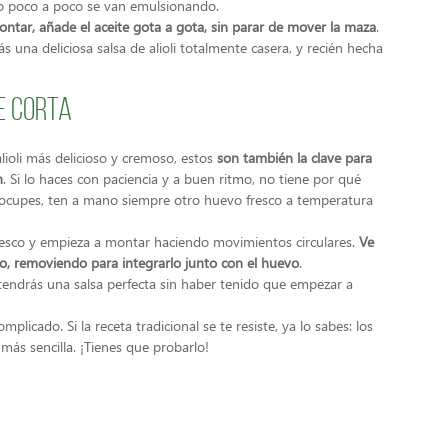
mo poco a poco se van emulsionando.
ntar, añade el aceite gota a gota, sin parar de mover la maza
.
 una deliciosa salsa de alioli totalmente casera, y recién hecha
se corta
alioli más delicioso y cremoso, estos
son también la clave para
n
. Si lo haces con paciencia y a buen ritmo, no tiene por qué
 preocupes, ten a mano siempre otro huevo fresco a temperatura
fresco y empieza a montar haciendo movimientos circulares.
Ve
do, removiendo para integrarlo junto con el huevo
.
obtendrás una salsa perfecta sin haber tenido que empezar a
plicado. Si la receta tradicional se te resiste, ya lo sabes: los
más sencilla. ¡Tienes que probarlo!