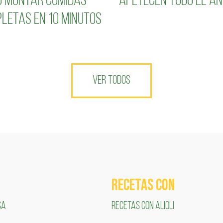
 montar comidas
apetecen todo el añ
letas en 10 minutos
VER TODOS
RECETAS COn
SA
RECETAS CON ALIOLI