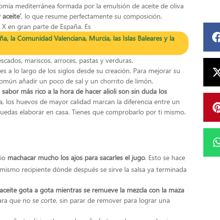
ronomía mediterránea formada por la emulsión de aceite de oliva
 aceite’
, lo que resume perfectamente su composición.
 X en gran parte de España. Es
a, la Comunidad Valenciana, Murcia, las Islas Baleares y la
ados, mariscos, arroces, pastas y verduras.
es a lo largo de los siglos desde su creación. Para mejorar su
omún añadir un poco de sal y un chorrito de limón.
sabor más rico a la hora de hacer alioli son sin duda los
, los huevos de mayor calidad marcan la diferencia entre un
e puedas elaborar en casa. Tienes que comprobarlo por ti mismo.
rio
machacar mucho los ajos para sacarles el jugo
. Esto se hace
 mismo recipiente dónde después se sirve la salsa ya terminada
aceite gota a gota mientras se remueve la mezcla con la maza
ara que no se corte, sin parar de remover para lograr una