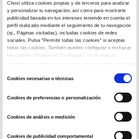
perfectamente compatibles con una alimentación
Choví utiliza cookies propias y de terceros para analizar
sana. Los tradicionales guisos de legumbres con
y personalizar tu navegación, así como para mostrarte
verduras, de carne o pescado, y los arroces como la
publicidad basada en tus intereses teniendo en cuenta el
paella de marisco o la paella valenciana
son platos
perfil realizado mediante el seguimiento de tu navegación
muy completos con unas excelentes propiedades
(ej., Páginas visitadas), incluidas cookies de redes
nutricionales.
sociales. Pulsa “Permitir todas las cookies” si aceptas
¿Listos para desintoxicaros del verano con estos
hábitos de
alimentación sana
? Encuentra muchas más
todas las cookies. También puedes configurar o rechazar
recetas, ideas y trucos
para tus platos de cada día
las cookies clicando en “Configurar” (si no marcas
entrando en el
blog de Choví
.
ninguna, entenderemos que rechazas el uso de cookies)
u obtener más información en nuestra
POLÍTICA DE
Selección
COOKIES
.
Cookies necesarias o técnicas
de
consentimiento
Cookies de preferencias o personalización
Cookies de análisis o medición
Cookies de publicidad comportamental