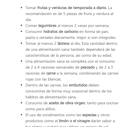
Tomar
frutas y verduras de temporada a diario
. La
recomendación es de 5 piezas de fruta y verdura al
día.
Comer
legumbres
al menos 2 veces por semana.
Consumir
hidratos de carbono
en forma de pan,
pasta o cereales diariamente, mejor si son integrales.
Tomar al menos 2
lácteos
al día. Esta cantidad dentro
de una alimentación sana también dependerá de las
características de la persona, así como de su edad.
Una alimentación sana se completa con el consumo
de 2 a 4 raciones semanales de
pescado
y de 2 a 3
raciones de
carne
a la semana, combinando las carnes
rojas con las blancas.
Dentro de las carnes, los
embutidos
deben
consumirse de forma muy ocasional dentro de los
hábitos de alimentación sana.
Consumo de
aceite de oliva virgen
, tanto para cocinar
como para aliños.
El uso de condimentos como las
especias
y otros
productos como el
limón o el vinagre
darán sabor a
tus platos y evitará que utilices un exceso de sal.