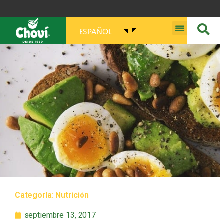
ESPAÑOL
MISIÓN, VISIÓN, PROPÓSITO Y VALORES
Categoría:
Nutrición
septiembre 13, 2017