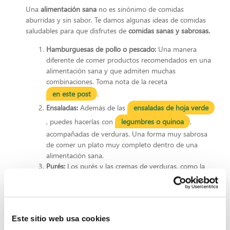
Una
alimentación sana
no es sinónimo de comidas
aburridas y sin sabor. Te damos algunas ideas de comidas
saludables para que disfrutes de
comidas sanas y sabrosas.
Hamburguesas de pollo o pescado:
Una manera
diferente de comer productos recomendados en una
alimentación sana y que admiten muchas
combinaciones. Toma nota de la receta
en este post
.
Ensaladas:
Además de las
ensaladas de hoja verde
, puedes hacerlas con
legumbres o quinoa
,
acompañadas de verduras. Una forma muy sabrosa
de comer un plato muy completo dentro de una
alimentación sana.
Purés:
Los purés y las cremas de verduras, como la
calabaza, el puerro o el calabacín, son muy sencillos y
apenas aportan calorías. Una opción excelente como
primer plato en una comida o cena. Evita añadir nata
y condiméntalos con tus especias favoritas.
Este sitio web usa cookies
Platos tradicionales:
Los platos tradicionales son