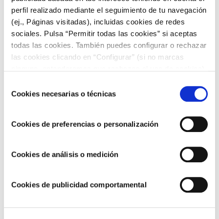
perfil realizado mediante el seguimiento de tu navegación
(ej., Páginas visitadas), incluidas cookies de redes
sociales. Pulsa “Permitir todas las cookies” si aceptas
todas las cookies. También puedes configurar o rechazar
las cookies clicando en “Configurar” (si no marcas
ninguna, entenderemos que rechazas el uso de cookies)
u obtener más información en nuestra
POLÍTICA DE
Selección
COOKIES
.
Cookies necesarias o técnicas
de
Alimentos saludables para niños: Ideas
consentimiento
para mejorar la alimentación infantil
Cookies de preferencias o personalización
Cookies de análisis o medición
Cookies de publicidad comportamental