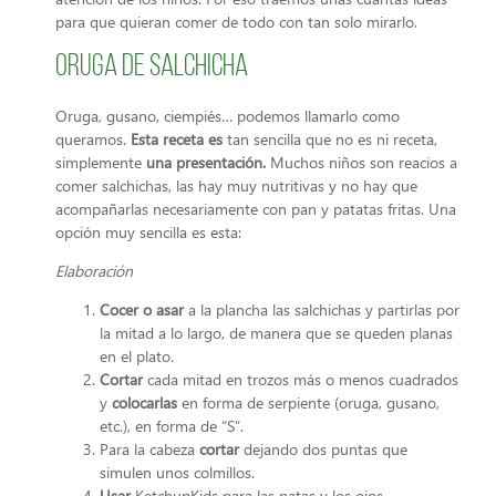
para que quieran comer de todo con tan solo mirarlo.
Oruga de salchicha
Oruga, gusano, ciempiés… podemos llamarlo como
queramos.
Esta receta es
tan sencilla que no es ni receta,
simplemente
una presentación.
Muchos niños son reacios a
comer salchichas, las hay muy nutritivas y no hay que
acompañarlas necesariamente con pan y patatas fritas. Una
opción muy sencilla es esta:
Elaboración
Cocer o asar
a la plancha las salchichas y partirlas por
la mitad a lo largo, de manera que se queden planas
en el plato.
Cortar
cada mitad en trozos más o menos cuadrados
y
colocarlas
en forma de serpiente (oruga, gusano,
etc.), en forma de “S”.
Para la cabeza
cortar
dejando dos puntas que
simulen unos colmillos.
Usar
KetchupKids para las patas y los ojos.