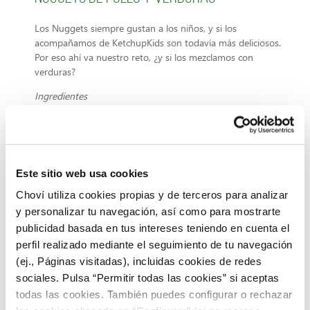
Los Nuggets siempre gustan a los niños, y si los
acompañamos de KetchupKids son todavía más deliciosos.
Por eso ahí va nuestro reto, ¿y si los mezclamos con
verduras?
Ingredientes
Pollo picado
Brócoli
Queso de untar
1 huevo
Este sitio web usa cookies
Pan rallado
Sal y pimienta
Choví utiliza cookies propias y de terceros para analizar
Elaboración
y personalizar tu navegación, así como para mostrarte
publicidad basada en tus intereses teniendo en cuenta el
Picar el brócoli
en una picadora o con el cuchillo que
perfil realizado mediante el seguimiento de tu navegación
quede muy muy picado.
Mezclar
en un bol el brócoli con un par de
(ej., Páginas visitadas), incluidas cookies de redes
cucharadas de queso de untar.
sociales. Pulsa “Permitir todas las cookies” si aceptas
Añadir
el pollo picado y salpimentar.
Mezclar bien
todas las cookies. También puedes configurar o rechazar
todos los ingredientes.