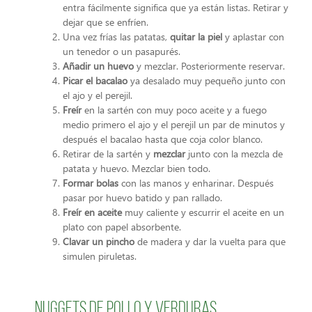
entra fácilmente significa que ya están listas. Retirar y
dejar que se enfríen.
Una vez frías las patatas,
quitar la piel
y aplastar con
un tenedor o un pasapurés.
Añadir un huevo
y mezclar. Posteriormente reservar.
Picar el bacalao
ya desalado muy pequeño junto con
el ajo y el perejil.
Freír
en la sartén con muy poco aceite y a fuego
medio primero el ajo y el perejil un par de minutos y
después el bacalao hasta que coja color blanco.
Retirar de la sartén y
mezclar
junto con la mezcla de
patata y huevo. Mezclar bien todo.
Formar bolas
con las manos y enharinar. Después
pasar por huevo batido y pan rallado.
Freír en aceite
muy caliente y escurrir el aceite en un
plato con papel absorbente.
Clavar un pincho
de madera y dar la vuelta para que
simulen piruletas.
Nuggets de pollo y verduras