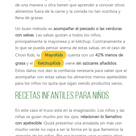
de una manera u otra tienen que aprender a conocer otros
alimentos fuera de la carne y la comida no tan nutritiva y
llena de grasas.
Un buen método es
acompañar el pescado o las verduras
con salsas
. Las salsas gustan a todos los niños,
principalmente la mayonesa y el kétchup. Contrariamente a
lo que se pueda pensar acerca de estas salsas, en el caso de
Choví Kids, la
MayoKids
cuenta con un
42% menos de
grasa
y el
KetchupKids
viene
sin azúcares añadidos
.
Estos datos nos dan la confianza necesaria para saber que al
acompañar con estas salsas los alimentos menos apetecibles
para los niños no quita que sigan siendo productos sanos.
Recetas infantiles para niños
En este caso el truco está en la imaginación. Los niños y las
niñas se guían mucho por los ojos,
relacionan lo llamativo
con apetecible
. Quizá presentar una ensalada sin más con
mucho verde no vaya a ser la forma en la que llamemos la
atención de los niños. Por eso traemos unas cuantas ideas