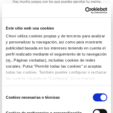
Hay mucho juegos con los que puedes ejercitar tu mente.
Consigue mayor
concentración
y no desperdicies tiempo
frente al televisor.
Este sitio web usa cookies
Disfruta de tu tiempo libre
Choví utiliza cookies propias y de terceros para analizar
Aprovecha cada momento de
ocio
al máximo
, viaja
todo lo
y personalizar tu navegación, así como para mostrarte
posible dentro de tus posibilidades y disfruta del tiempo
publicidad basada en tus intereses teniendo en cuenta el
libre con tus familiares y amigos. No hay nada más
perfil realizado mediante el seguimiento de tu navegación
saludable que eso.
(ej., Páginas visitadas), incluidas cookies de redes
sociales. Pulsa “Permitir todas las cookies” si aceptas
Si este 2018 quieres cogerlo por las riendas y comenzar una
nueva vida, este es tu momento. Aquí te hemos enseñado
todas las cookies. También puedes configurar o rechazar
los pasos que debes seguir para empezar con este cambio
las cookies clicando en “Configurar” (si no marcas
pero la parte más importante viene de ti, de tu
voluntad.
ninguna, entenderemos que rechazas el uso de cookies)
u obtener más información en nuestra
POLÍTICA DE
Si quieres conocer diferentes
recetas
para comenzar con
Selección
COOKIES
.
esta nueva vida saludable, visita el blog de Choví donde
Cookies necesarias o técnicas
de
encontrarás todo tipo de platos saludables. No olvides
consentimiento
suscribirte en nuestro blog
y recibirás las recetas más
populares directamente a tu correo electrónico. ¡Te
Cookies de preferencias o personalización